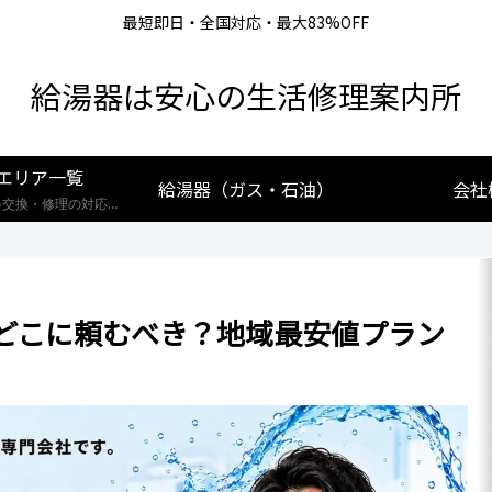
最短即日・全国対応・最大83%OFF
給湯器は安心の生活修理案内所
エリア一覧
給湯器（ガス・石油）
会社
【全国対応】給湯器交換・修理の対応エリア一覧。北海道から沖縄まで、創業25年の実績あるプロが最短即日で駆けつけます。リンナイ・ノーリツ・パロマなど全メーカー対応。お住まいの地域の施工事例や費用相場をご確認いただけます。
どこに頼むべき？地域最安値プラン