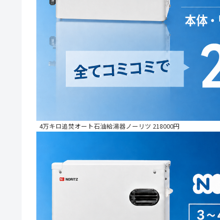
4万キロ追焚オート石油給湯器ノーリツ 218000円