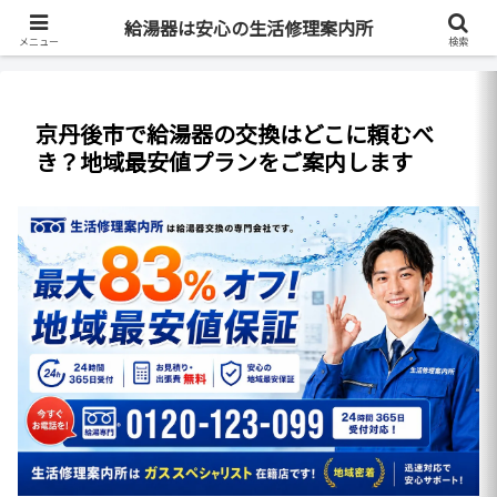
最短即日・全国対応・最大83%OFF
給湯器は安心の生活修理案内所
メニュー
検索
京丹後市で給湯器の交換はどこに頼むべ
き？地域最安値プランをご案内します