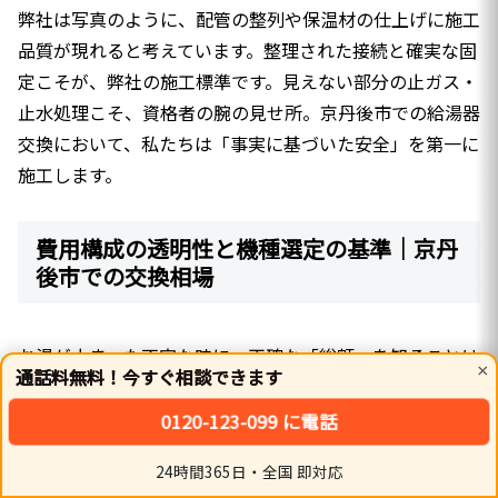
弊社は写真のように、配管の整列や保温材の仕上げに施工
品質が現れると考えています。整理された接続と確実な固
定こそが、弊社の施工標準です。見えない部分の止ガス・
止水処理こそ、資格者の腕の見せ所。京丹後市での給湯器
交換において、私たちは「事実に基づいた安全」を第一に
施工します。
費用構成の透明性と機種選定の基準｜京丹
後市での交換相場
お湯が止まった不安な時に、正確な「総額」を知ることは
×
通話料無料！今すぐ相談できます
重要です。弊社は本体・工事費・処分費の全てを含む価格
提示を行っています。現場の状況を事前に写真で頂けれ
0120-123-099 に電話
ば、過不足のない見積書を即日作成。京丹後市で給湯器交
24時間365日・全国 即対応
換をどこに頼むか迷われている方へ、不透明な追加費用の
ホーム
シェア
トップ
サイドバー