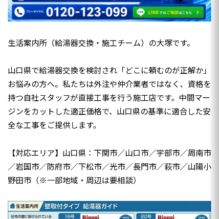
生活案内所（給湯器交換・施工チーム）の大塚です。
山口県で給湯器交換を検討され「どこに頼むのが正解か」
お悩みの方へ。私たちは外注や仲介業者ではなく、資格を
持つ自社スタッフが直接工事を行う施工店です。中間マー
ジンをカットした適正価格で、山口県の基準に適合した安
全な工事をご提供します。
【対応エリア】山口県：下関市／山口市／宇部市／周南市
／岩国市／防府市／下松市／光市／長門市／萩市／山陽小
野田市（※一部地域・周辺は要相談）