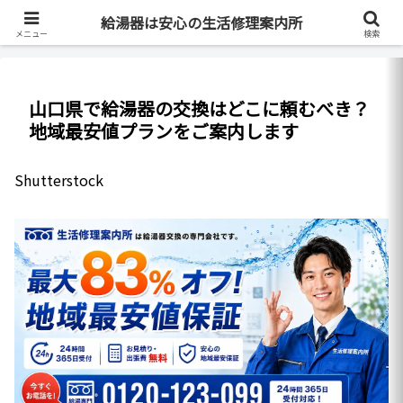
最短即日・全国対応・最大83%OFF
給湯器は安心の生活修理案内所
メニュー
検索
山口県で給湯器の交換はどこに頼むべき？
地域最安値プランをご案内します
Shutterstock