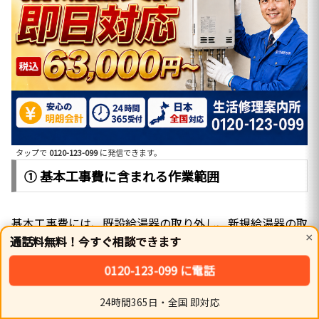
タップで
0120-123-099
に発信できます。
① 基本工事費に含まれる作業範囲
基本工事費には、既設給湯器の取り外し、新規給湯器の取
×
通話料無料！今すぐ相談できます
り付け、給水・給湯・ガス・追い焚き配管の接続、リモコ
ン（台所・浴室）の交換、試運転調整、廃材処分費が含ま
0120-123-099 に電話
れます。標準的な設置状況であれば、これ以外の費用はか
かりません。
24時間365日・全国 即対応
ホーム
シェア
トップ
サイドバー