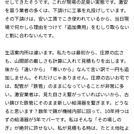
せしてきたそうです。これが現場の泥臭い実態です。激安
を謳う業者の多くは、下請けに工事を丸投げしています。
その下請けは、安い工賃でこき使われているから、当日現
場で何かしら理由をつけて「追加費用」をむしり取らない
と割に合わないんです。
生活案内所は違います。私たちは最初から、庄原の広さ
も、山間部の厳しさも計算に入れて見積もりを出します。
後から「遠いから」「寒いから」なんて言い訳で一円も追
加しません。それだけじゃありません。庄原の古いお宅で
は、配管が「鉄管」のままになっていることが非常に多
い。激安業者は、見た目さえ繋がっていればいいから、古
い錆びた鉄管にそのまま新しい給湯器を繋ぎます。どうな
ると思います？数年で錆が機械内部に回って、10年持つは
ずの給湯器が5年でパーです。私はそんな「その場しの
ぎ」が絶対に許せない。私が見積もる時は、たとえ他社よ