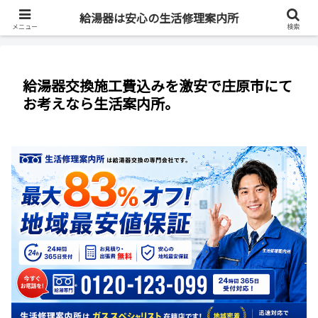
最短即日・全国対応・最大83%OFF
給湯器は安心の生活修理案内所
メニュー
検索
給湯器交換施工費込みを激安で庄原市にて
お考えなら生活案内所。