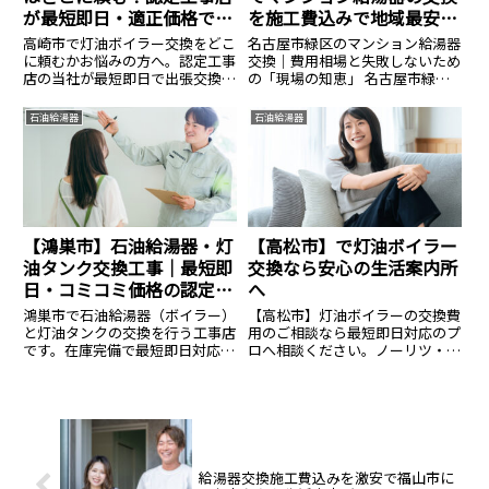
が最短即日・適正価格で対
を施工費込みで地域最安値
応
を実現します。
高崎市で灯油ボイラー交換をどこ
名古屋市緑区のマンション給湯器
に頼むかお悩みの方へ。認定工事
交換｜費用相場と失敗しないため
店の当社が最短即日で出張交換し
の「現場の知恵」 名古屋市緑区
ます。直圧式・エコフィールの在
にお住まいで、「マンションの給
庫多数。寒冷地特有の凍結対策も
湯器からお湯が出なくなった」
石油給湯器
石油給湯器
万全に、資格保有者が工事費込み
「管理会社から10年を機に高額
の適正価格で施工。見積もり無
な交換を提案された」と悩んでい
料。
ませんか？ 徳重、鳴海、有松、
大...
【鴻巣市】石油給湯器・灯
【高松市】で灯油ボイラー
油タンク交換工事｜最短即
交換なら安心の生活案内所
日・コミコミ価格の認定施
へ
工店
鴻巣市で石油給湯器（ボイラー）
【高松市】灯油ボイラーの交換費
と灯油タンクの交換を行う工事店
用のご相談なら最短即日対応のプ
です。在庫完備で最短即日対応。
ロへ相談ください。ノーリツ・コ
液化石油ガス設備士が凍結対策を
ロナ等全メーカー対応、費用のご
含めた確実な施工を行います。本
相談は14.8万円〜。見積無料・24
体＋標準工事＋処分費の総額提
時間365日受付中。安心の生活案
示。
内所へ。
給湯器交換施工費込みを激安で福山市に