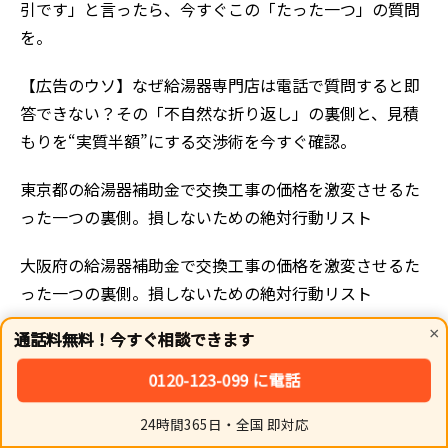
引です」と言ったら、今すぐこの「たった一つ」の質問
を。
【広告のウソ】なぜ給湯器専門​​店は電話で質問すると即
答できない？その「不自然な折り返し」の裏側と、見積
もりを“実質半額”にする交渉術を今すぐ確認。
東京都の給湯器補助金で交換工事の価格を激変させるた
った一つの裏側。損しないための絶対行動リスト
大阪府の給湯器補助金で交換工事の価格を激変させるた
った一つの裏側。損しないための絶対行動リスト
×
通話料無料！今すぐ相談できます
京都府の給湯器補助金で交換工事の価格を激変させるた
った一つの裏側。損しないための絶対行動リスト
0120-123-099 に電話
【愛知県】給湯器の交換は最短いつ？当日〜翌日の流れ
24時間365日・全国 即対応
ホーム
シェア
トップ
サイドバー
と費用内訳