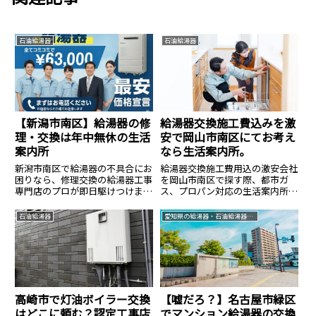
石油給湯器
石油給湯器
【新潟市南区】給湯器の修
給湯器交換施工費込みを激
理・交換は年中無休の生活
安で岡山市南区にてお考え
案内所
なら生活案内所。
新潟市南区で給湯器の不具合にお
給湯器交換施工費用込の激安会社
困りなら、修理交換の給湯器工事
を岡山市南区で探す際、都市ガ
専門店のプロが即日駆けつけま
ス、プロパン対応の生活案内所に
す。修理で直るか交換すべきか、
お声掛けください。
現場で最善策を即断。リンナイ・
石油給湯器
愛知県の給湯器・石油給湯器交換なら生活案内所
ノーリツが最大83%OFFの工事費
込み価格で、今日から安心してお
風呂に入れます。まずは無料見積
もりで最安値を確認！
高崎市で灯油ボイラー交換
【嘘だろ？】名古屋市緑区
はどこに頼む？認定工事店
でマンション給湯器の交換