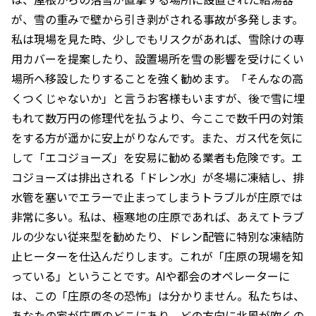
が、雪の重みで壁から引き剥がされる事故が多発します。
私は現場を見た時、少しでもリスクがあれば、雪除けの専
用カバーを提案したり、設置場所を雪の影響を受けにくい
場所へ移設したりすることを強く勧めます。「そんなの高
くつくじゃないか」と言うお客様もいますが、後で雪に埋
もれて数万円の修理代を払うより、今ここで数千円の対策
をする方が遥かに安上がりなんです。また、ガス代を気に
して「エコジョーズ」を安易に勧める業者も危険です。エ
コジョーズは排出される「ドレン水」が冬場に凍結し、排
水管を塞いでエラーで止まってしまうトラブルが庄原では
非常に多い。私は、極寒地の庄原であれば、あえてトラブ
ルの少ない従来型を勧めたり、ドレン配管に特別な凍結防
止ヒーターを仕込んだりします。これが「庄原の現場を知
っている」ということです。AIや都会のオペレーターに
は、この「庄原の冬の恐怖」は分かりません。私たちは、
あなたの家が庄原のどこにあり、どの方向に北風が吹くの