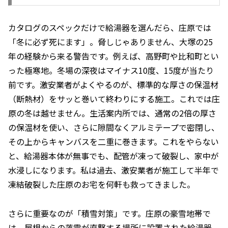
カタログのスペックだけで給湯器を選んだら、庄原では
「冬に必ず死にます」。脅しじゃありません、大塚の25
年の経験から来る警告です。例えば、高野町や比和町とい
った極寒地。冬場の深夜はマイナス10度、15度が当たり
前です。激安業者がよくやるのが、標準的な厚さの保温材
（断熱材）をサッと巻いて終わりにする施工。これでは庄
原の冬は越せません。生活案内所では、通常の2倍の厚さ
の保温材を使い、さらに隙間なくアルミテープで密閉し、
その上からキャンバスを二重に巻きます。これをやらない
と、給湯器本体が無事でも、配管が凍って破裂し、家中が
水浸しになります。私は過去、激安業者が施工して半年で
凍結破裂した庄原のお宅を何軒も救ってきました。
さらに重要なのが「積雪対策」です。庄原の豪雪地帯で
は、屋根からの落雪が直撃する場所に設置された給湯器