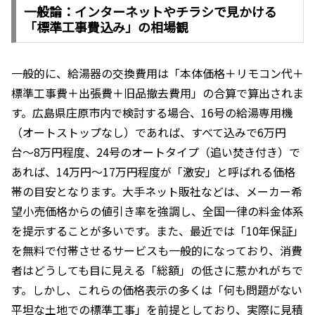
一般論：インターネットやチラシで見かける
「標準工事費込み」の相場観
一般的に、給湯器の交換費用は「本体価格＋リモコン代＋
標準工事費＋出張費＋旧品撤去費用」の合算で算出されま
す。広島県庄原市内で検討する場合、16号の給湯専用機
（オートストップなし）であれば、すべて込みで6万円
台〜8万円程度、24号のオートタイプ（追い焚き付き）で
あれば、14万円〜17万円程度が「激安」と呼ばれる価格
帯の目安となります。大手ネット販社などは、メーカー希
望小売価格からの値引き率を強調し、全国一律の料金体系
を提示することが多いです。また、最近では「10年保証」
を無料で付帯させるサービスも一般的になっており、消費
者はどうしても目に見える「総額」の低さに惹かれがちで
す。しかし、これらの価格表示の多くは「何も問題がない
平坦な土地での標準工事」を前提としており、実際に見積