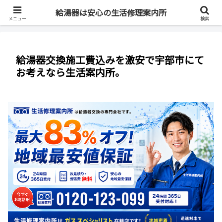
最短即日・全国対応・最大83%OFF
給湯器は安心の生活修理案内所
メニュー
検索
給湯器交換施工費込みを激安で宇部市にて
お考えなら生活案内所。