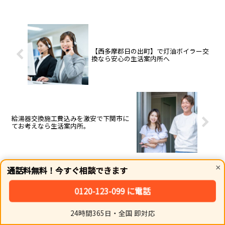
ロマ76,500円 16号追焚給湯器リ
交換します。直圧式・エコフィー
ンナイ前方排気 20号追焚給湯器
ルの在庫多数。寒冷地特有の凍結
据え置きオートエコジョーズお急
対策も万全に、資格保有者が工事
ぎの方はお電話が最短です。機
費込みの適正価格で施工。見積も
種・設置場...
り無料。
【西多摩郡日の出町】で灯油ボイラー交
換なら安心の生活案内所へ
給湯器交換施工費込みを激安で下関市に
てお考えなら生活案内所。
×
通話料無料！今すぐ相談できます
ホーム
石油給湯器
0120-123-099 に電話
公式LINEから気軽にプロに相談
24時間365日・全国 即対応
ホーム
シェア
トップ
サイドバー