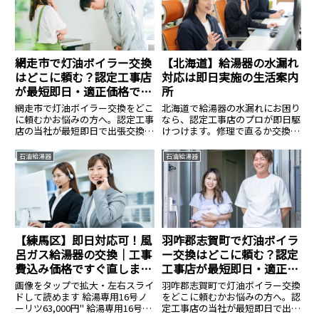
網走市で灯油ボイラー交換
【北海道】給湯器の水漏れ
はどこに頼む？認定工事店
対応は即日実施の生活案内
が最短即日・適正価格で対
所
応
網走市で灯油ボイラー交換をどこ
北海道で給湯器の水漏れにお困り
に頼むかお悩みの方へ。認定工事
なら、認定工事店のプロが即日駆
店の当社が最短即日で出張交換し
けつけます。修理で直るか交換す
ます。直圧式・エコフィールの在
べきか、現場で最善策を即断。リ
庫多数。寒冷地特有の凍結対策も
ンナイ・ノーリツが最大83%OFF
石油給湯器
石油給湯器
万全に、資格保有者が工事費込み
の工事費込み価格で、今日から安
の適正価格で施工。見積もり無
心してお風呂に入れます。まずは
料。
無料見積もりで最安値を確認！
【練馬区】即日対応可！風
羽咋郡志賀町で灯油ボイラ
呂ガス給湯器の交換｜工事
ー交換はどこに頼む？認定
費込み価格ですぐ直しま
工事店が最短即日・適正価
す。
格で対応
画像をタップで拡大・左右スライ
羽咋郡志賀町で灯油ボイラー交換
ドして読めます 給湯専用16号ノ
をどこに頼むかお悩みの方へ。認
ーリツ63,000円" 給湯専用16号パ
定工事店の当社が最短即日で出張