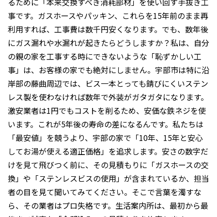
るために「本来交換すべき消耗部材」を使い回す手抜き工
事です。ガスホースやパッキン、これらを15年前のまま再
利用すれば、工事費は数千円安くなります。でも、数年後
にガス漏れや水漏れが起きたらどうしますか？私は、自分
の親の家を工事する時にできないような「恥ずかしい工
事」は、お客様の家でも絶対にしません。宇部市は特に沿
岸部の藤曲周辺では、ビス一本とっても錆びにくいステン
レス製を使わなければ数年で外装がガタガタになります。
激安業者は1円でもコストを削るため、安価な鉄ネジを使
います。これが5年後の寿命の差になるんです。私たちは
「最安値」を競うより、宇部の家で「10年、15年と安心
してお湯が使える適正価格」を追求します。安さの数字だ
けを見て飛びつく前に、その見積もりに「ガスホースの交
換」や「ステンレスビスの使用」が含まれているか、担当
者の目を見て聞いてみてください。そこで言葉を濁すな
ら、その業者はプロ失格です。生活案内所は、最初から最