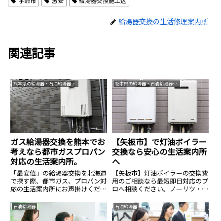
宇部市
激安
給湯器交換施工込
給湯器交換の生活修理案内所
関連記事
熊本県の給湯器・石油給湯器交換なら生活案内所
栃木県の給湯器・石油給湯器交換なら生活案内所
ガス給湯器交換を熊本でお
【矢板市】で灯油ボイラー
考えなら都市ガスプロパン
交換なら安心の生活案内所
対応の生活案内所。
へ
「最安値」の給湯器交換を北海道
【矢板市】灯油ボイラーの交換費
で探す際、都市ガス、プロパン対
用のご相談なら最短即日対応のプ
応の生活案内所にお声掛けくださ
ロへ相談ください。ノーリツ・コ
い。
ロナ等全メーカー対応、費用のご
相談は14.8万円〜。見積無料・24
石油給湯器
石油給湯器
時間365日受付中。安心の生活案
内所へ。