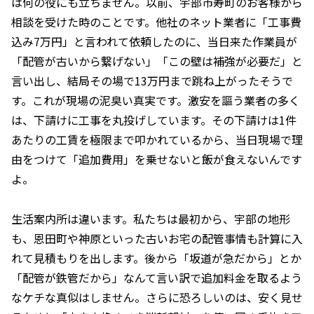
は何の役にも立ちません。以前、宇部市寿町のお客様から
相談を受けた時のことです。他社のネット業者に「工事費
込み7万円」と言われて依頼したのに、当日来た作業員が
「配管が古いから繋げない」「この壁は補強が必要だ」と
言い出し、結局その場で13万円まで跳ね上がったそうで
す。これが現場の泥臭い真実です。激安を謳う業者の多く
は、下請けに工事を丸投げしています。その下請けは1件
あたりの工賃を極限まで叩かれているから、当日現場で理
由をつけて「追加費用」を乗せないと飯が食えないんです
よ。
生活案内所は違います。私たちは最初から、宇部の地形
も、恩田町や神原といった古いお宅の配管事情も計算に入
れて見積もりを出します。後から「坂道が急だから」とか
「配管が鉄管だから」なんて言い訳で追加料金を取るよう
なケチな真似はしません。さらに恐ろしいのは、安く見せ