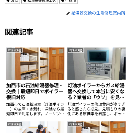
激安
給湯器交換施工込
行橋市
給湯器交換の生活修理案内所
関連記事
石油給湯器
石油給湯器
加西市の石油給湯器修理・
灯油ボイラーからガス給湯
交換｜最短即日でボイラー
器へ交換して本当に安くな
復旧対応
る？業者の「ウソ」を見抜
き実質最安値を掴む見積も
加西市で石油給湯器（灯油ボイラ
灯油ボイラーの修理費用が高すぎ
り手順
ー）の故障・水漏れ・凍結なら最
ると感じたら必見。見積もりの裏
短即日で対応します。ノーリツ・
側にある原価率を暴露し、ボッタ
コロナなど全メーカー修理・交換
クリを防ぐチェックリストを公
可能。有資格者が適正価格で施
開。修理か、灯油ボイラーからガ
石油給湯器
石油給湯器
工、見積りは無料です。
ス給湯器への交換か、損をしない
分岐点をプロが解説します。