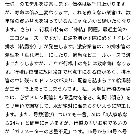
仕様」のモデルを提案します。価格は数千円上がります
が、寿命は倍以上変わります。これを教えない業者は、数
年後の買い替えを狙っているんじゃないかと疑いたくなり
ます。 さらに、行橋市特有の「凍結」問題。最近主流の
「エコジョーズ」ですが、お湯を沸かす際に必ず「ドレン
排水（結露水）」が発生します。激安業者はこの排水管の
処理を「垂れ流し」にしたり、適当なビニールホースで済
ませたりしますが、これが行橋市の冬には致命傷になりま
す。行橋は夜間に放射冷却で氷点下になる夜が多く、排水
管の中に残ったドレン水が凍り、配管を詰まらせて給湯器
がエラーで止まってしまうんです。 私、大塚は行橋の現場
では、必ずドレン配管にも保温材を巻き、勾配（傾き）を
ミリ単位で調整して、水が絶対に溜まらないように施工し
ます。また、号数選びについても一言。AIは「4人家族な
ら24号」と簡単に言いますが、行橋の古いお宅で多いの
が「ガスメーターの容量不足」です。16号から24号へ号