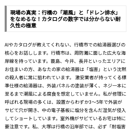
現場の真実：行橋の「潮風」と「ドレン排水」
をなめるな！カタログの数字では分からない耐
久性の極意
AIやカタログが教えてくれない、行橋市での給湯器選びの
核心をお話しします。行橋市は、周防灘に面した広大な海
岸線を持っています。蓑島、今井、長井といったエリアに
お住まいの方、あなたの家の給湯器は「塩害」という沈黙
の殺人者に常に狙われています。 激安業者が持ってくる標
準仕様の給湯器は、外装パネルの塗装が薄く、ネジ一本に
至るまで潮風による腐食を想定していません。私が修理に
呼ばれる現場の多くは、設置からわずか3〜5年で外装が
サビて穴が開き、中の電子基板に塩分を含んだ湿気が侵入
してショートしています。室外機がサビているお宅は特に
要注意です。私、大塚は行橋の沿岸部では、必ず「耐塩害