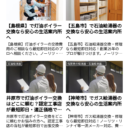
【島根県】で灯油ボイラー
【五島市】で石油給湯器の
交換なら安心の生活案内所
交換なら安心の生活案内所
へ
へ
【島根県】灯油ボイラーの交換費
【五島市】石油給湯器交換・修理
用のご相談なら最短即日対応のプ
なら最短即日対応！創業25年の
ロへ相談ください。ノーリツ・コ
プロが駆けつけます。ノーリツ・
ロナ等全メーカー対応、費用のご
コロナ等全メーカー対応、費用は
相談は14.8万円〜。見積無料・24
14.8万円〜。見積無料・24時間
石油給湯器
佐賀県の給湯器・石油給湯器交換なら生活案内所
時間365日受付中。安心の生活案
365日受付中。安心の生活案内所
内所へ。
へ。
井原市で灯油ボイラー交換
【神埼市】でガス給湯器の
はどこに頼む？認定工事店
交換なら安心の生活案内所
が最短即日・適正価格で対
へ
応
井原市で灯油ボイラー交換をどこ
【神埼市】ガス給湯器交換・修理
に頼むかお悩みの方へ。認定工事
なら最短即日対応！ノーリツ・リ
店の当社が最短即日で出張交換し
ンナイ等一流メーカー対応、費用