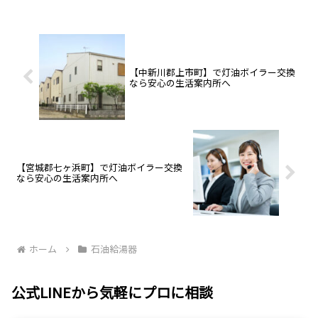
ます。直圧式・エコフィールの在
は6万3000円〜。見積無料・24時
庫多数。寒冷地特有の凍結対策も
間365日受付中。安心の生活案内
万全に、資格保有者が工事費込み
所へ。
の適正価格で施工。見積もり無
料。
【中新川郡上市町】で灯油ボイラー交換
なら安心の生活案内所へ
【宮城郡七ヶ浜町】で灯油ボイラー交換
なら安心の生活案内所へ
ホーム
石油給湯器
公式LINEから気軽にプロに相談