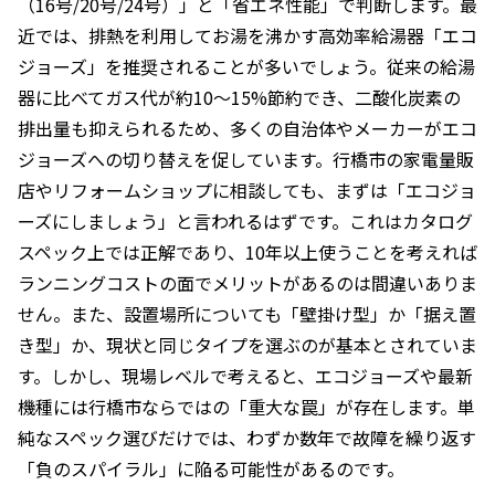
（16号/20号/24号）」と「省エネ性能」で判断します。最
近では、排熱を利用してお湯を沸かす高効率給湯器「エコ
ジョーズ」を推奨されることが多いでしょう。従来の給湯
器に比べてガス代が約10〜15%節約でき、二酸化炭素の
排出量も抑えられるため、多くの自治体やメーカーがエコ
ジョーズへの切り替えを促しています。行橋市の家電量販
店やリフォームショップに相談しても、まずは「エコジョ
ーズにしましょう」と言われるはずです。これはカタログ
スペック上では正解であり、10年以上使うことを考えれば
ランニングコストの面でメリットがあるのは間違いありま
せん。また、設置場所についても「壁掛け型」か「据え置
き型」か、現状と同じタイプを選ぶのが基本とされていま
す。しかし、現場レベルで考えると、エコジョーズや最新
機種には行橋市ならではの「重大な罠」が存在します。単
純なスペック選びだけでは、わずか数年で故障を繰り返す
「負のスパイラル」に陥る可能性があるのです。