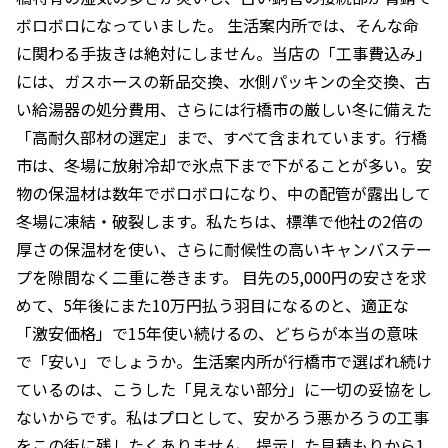
ボロボロになっていました。 生活案内所では、そんな命
に関わる手抜きは絶対にしません。当店の「工事費込み」
には、ガスホースの新品交換、水側パッキンの全交換、古
い給湯器の処分費用、さらには行橋市の厳しい冬に備えた
「高耐久部材の選定」まで、すべて含まれています。行橋
市は、冬場に放射冷却で氷点下まで下がることが多い。安
物の保温材は数年でボロボロになり、中の配管が露出して
冬場に凍結・破裂します。私たちは、標準で他社の2倍の
厚さの保温材を使い、さらに耐候性の高いキャンバステー
プを隙間なく二重に巻きます。 目先の5,000円の安さを求
めて、5年後にまた10万円払う羽目になるのと、適正な
「激安価格」で15年使い続けるの、どちらが本当の意味
で「安い」でしょうか。生活案内所が行橋市で選ばれ続け
ているのは、こうした「見えない部分」に一切の妥協をし
ないからです。私はプロとして、安かろう悪かろうの工事
をこの街に残したくありません。提示した見積もりから1