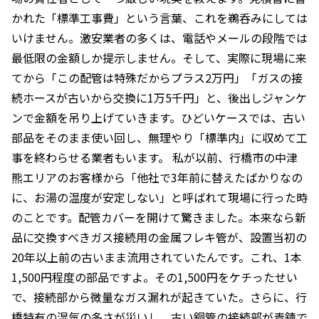
かれた「標準工事費」という言葉、これを鵜呑みにしては
いけません。激安業者の多くは、電話やメールの段階では
最低限の金額しか提示しません。そして、実際に現場に来
てから「この配管は特殊だからプラス2万円」「ガスの接
続ホースが古いから交換に1万5千円」と、後出しジャンケ
ンで金額を吊り上げていきます。ひどいケースでは、古い
部品をそのまま使い回し、無理やり「標準内」に収めて工
事を終わらせる業者もいます。 私が以前、行橋市の中津
熊エリアのお客様から「他社で3年前に替えたばかりなの
に、お湯の温度が安定しない」と呼ばれて現場に行った時
のことです。配管カバーを開けて驚きました。本来なら新
品に交換すべきガス接続用の金属フレキ管が、設置当初の
20年以上前の古いまま流用されていたんです。これ、1本
1,500円程度の部品ですよ。その1,500円をケチったせい
で、接続部から微量なガス漏れが起きていた。さらに、行
橋特有の湿気の多さが災いし、古い銅管の接続部が青錆で