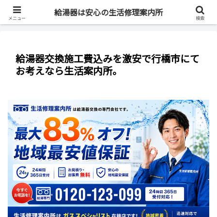
最短即日・全国対応・最大83%OFF
給湯器は安心の生活修理案内所
メニュー
検索
給湯器交換施工費込みを激安で行橋市にて
お考えなら生活案内所。