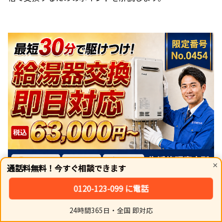
×
通話料無料！今すぐ相談できます
0120-123-099 に電話
タップで
0120-123-099
に発信できます。
① 費用の内訳：本体価格＋標準工事費＋撤去処
24時間365日・全国 即対応
ホーム
シェア
トップ
サイドバー
分費