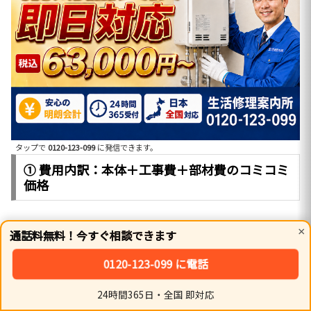
タップで
0120-123-099
に発信できます。
① 費用内訳：本体＋工事費＋部材費のコミコミ
価格
提示金額には、ボイラー本体、台所・浴室リモコン、標準
×
通話料無料！今すぐ相談できます
工事費、旧品の撤去処分代が含まれます。付帯部材とし
0120-123-099 に電話
て、配管の接続用継手や保温材も標準範囲でカバー。現地
調査に基づき、劣化が著しい箇所の部品交換を必要最低限
24時間365日・全国 即対応
ホーム
シェア
トップ
サイドバー
の追加実費で提案します。