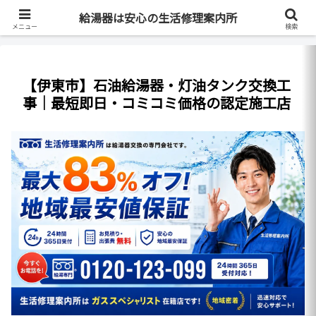
最短即日・全国対応・最大83%OFF
給湯器は安心の生活修理案内所
メニュー
検索
【伊東市】石油給湯器・灯油タンク交換工
事｜最短即日・コミコミ価格の認定施工店