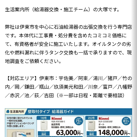
生活案内所（給湯器交換・施工チーム）の大塚です。
弊社は伊東市を中心に石油給湯器の出張交換を行う専門店
です。本体代に工事費・処分費を含めたコミコミ価格に
て、有資格者が安全に施工いたします。オイルタンクの劣
化や燃料漏れに伴うタンク交換も一括で承りますので、現
地調査をご依頼ください。
【対応エリア】伊東市：宇佐美／阿束／湯川／猪戸／竹の
内／岡／鎌田／瓶山／玖須美元和田／川奈／富戸／八幡野
／赤沢／池／荻／吉田（※一部は日程・距離で要相談）