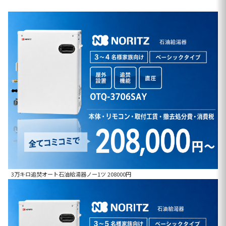
3万キロ追焚オート石油給湯器ノー1ツ 208000円