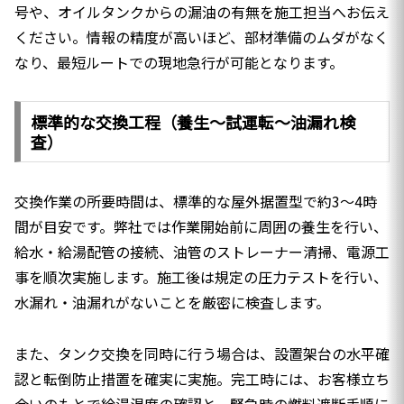
号や、オイルタンクからの漏油の有無を施工担当へお伝え
ください。情報の精度が高いほど、部材準備のムダがなく
なり、最短ルートでの現地急行が可能となります。
標準的な交換工程（養生〜試運転〜油漏れ検
査）
交換作業の所要時間は、標準的な屋外据置型で約3〜4時
間が目安です。弊社では作業開始前に周囲の養生を行い、
給水・給湯配管の接続、油管のストレーナー清掃、電源工
事を順次実施します。施工後は規定の圧力テストを行い、
水漏れ・油漏れがないことを厳密に検査します。
また、タンク交換を同時に行う場合は、設置架台の水平確
認と転倒防止措置を確実に実施。完工時には、お客様立ち
会いのもとで給湯温度の確認と、緊急時の燃料遮断手順に