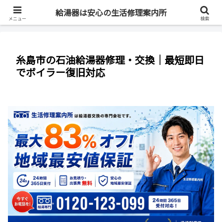
最短即日・全国対応・最大83%OFF
給湯器は安心の生活修理案内所
メニュー
検索
糸島市の石油給湯器修理・交換｜最短即日
でボイラー復旧対応