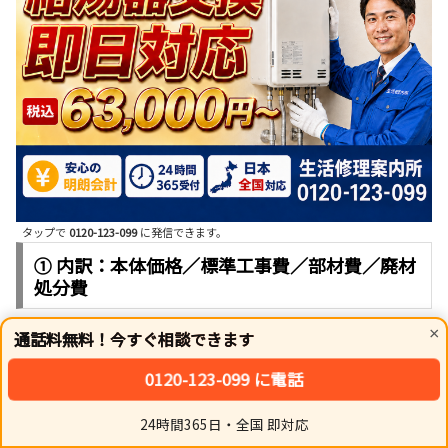
タップで
0120-123-099
に発信できます。
① 内訳：本体価格／標準工事費／部材費／廃材
処分費
×
通話料無料！今すぐ相談できます
お見積りは「本体価格」「標準工事費」「関連部材費」
0120-123-099 に電話
「既存機器の処分費」を全て含んだ総額でご提示します。
標準工事には、既存機器の撤去と新規設置、配管接続、リ
24時間365日・全国 即対応
モコン交換が含まれます。追加費用が発生する可能性があ
ホーム
シェア
トップ
サイドバー