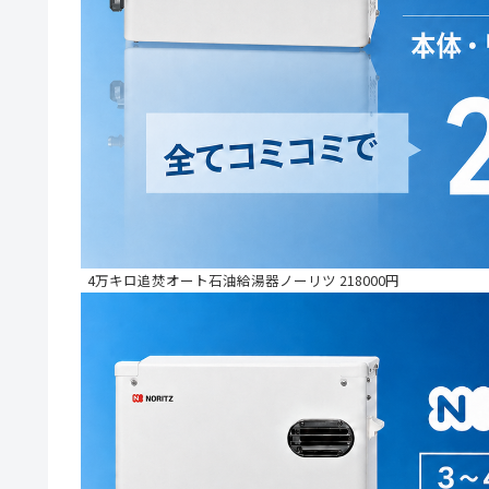
4万キロ追焚オート石油給湯器ノーリツ 218000円