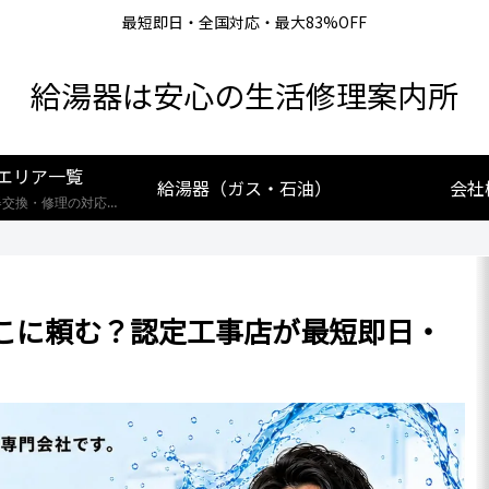
最短即日・全国対応・最大83%OFF
給湯器は安心の生活修理案内所
エリア一覧
給湯器（ガス・石油）
会社
【全国対応】給湯器交換・修理の対応エリア一覧。北海道から沖縄まで、創業25年の実績あるプロが最短即日で駆けつけます。リンナイ・ノーリツ・パロマなど全メーカー対応。お住まいの地域の施工事例や費用相場をご確認いただけます。
こに頼む？認定工事店が最短即日・