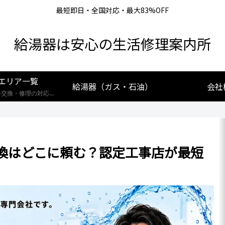
最短即日・全国対応・最大83%OFF
給湯器は安心の生活修理案内所
エリア一覧
給湯器（ガス・石油）
会社
【全国対応】給湯器交換・修理の対応エリア一覧。北海道から沖縄まで、創業25年の実績あるプロが最短即日で駆けつけます。リンナイ・ノーリツ・パロマなど全メーカー対応。お住まいの地域の施工事例や費用相場をご確認いただけます。
換はどこに頼む？認定工事店が最短