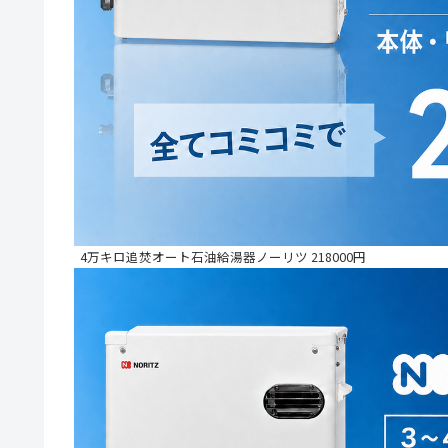
4万キロ追焚オート石油給湯器ノーリツ 218000円