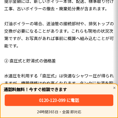
提示金額には、新しいボイラー本体、配送、標準取り付け
工事、古いボイラーの撤去・廃棄処分費が含まれます。
灯油ボイラーの場合、送油管の接続部材や、排気トップの
交換が必要になることがあります。これらも現地の状況次
第ですが、お写真があれば事前に概算へ組み込むことが可
能です。
② 直圧式と貯湯式の価格差
水道圧を利用する「直圧式」は快適なシャワー圧が得られ
ますが、機器価格はやや高くなります。タンクにお湯を貯
×
通話料無料！今すぐ相談できます
める「貯湯式」は安価ですが、水圧は低めです。
0120-123-099 に電話
ご予算と使用感の優先順位を伺い、最適なタイプを提案し
24時間365日・全国 即対応
ます。無理に高い機種を勧めることはありません。
ホーム
シェア
トップ
サイドバー