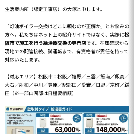
生活案内所（認定工事店）の大塚と申します。
「灯油ボイラー交換はどこに頼むのが正解か」とお悩みの
方へ。私たちはネット上の紹介サイトではなく、実際に
松
阪市で施工を行う給湯器交換の専門店
です。在庫確認から
現地での配管接続、試運転まで、有資格者が責任を持って
対応いたします。
【対応エリア】松阪市：松阪／嬉野／三雲／飯南／飯高／
大石／射和／中川／豊原／駅部田／愛宕／日野／京町／鎌
田（※一部山間部は日程要相談）