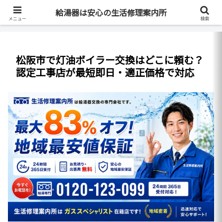
最短即日・全国対応・最大83%OFF
給湯器は安心の生活修理案内所
メニュー
検索
松阪市で灯油ボイラー交換はどこに頼む？
認定工事店が最短即日・適正価格で対応