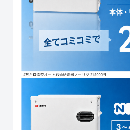
4万キロ追焚オート石油給湯器ノーリツ 218000円