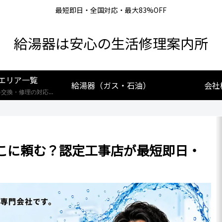
最短即日・全国対応・最大83%OFF
給湯器は安心の生活修理案内所
エリア一覧
給湯器（ガス・石油）
会社
【全国対応】給湯器交換・修理の対応エリア一覧。北海道から沖縄まで、創業25年の実績あるプロが最短即日で駆けつけます。リンナイ・ノーリツ・パロマなど全メーカー対応。お住まいの地域の施工事例や費用相場をご確認いただけます。
こに頼む？認定工事店が最短即日・