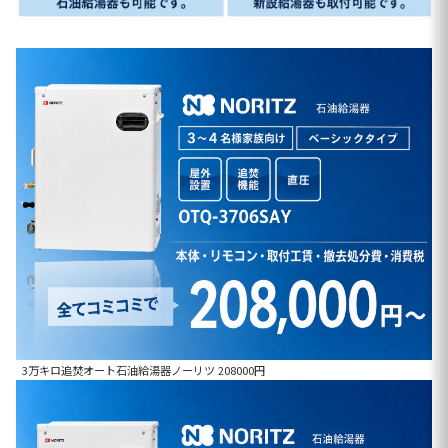
3万キロ追焚オート石油給湯器ノーリツ 208000円