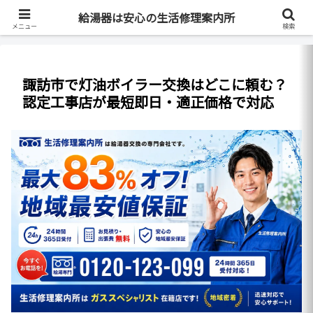
最短即日・全国対応・最大83%OFF
給湯器は安心の生活修理案内所
メニュー
検索
諏訪市で灯油ボイラー交換はどこに頼む？
認定工事店が最短即日・適正価格で対応