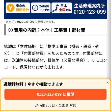
タップで
0120-123-099
に発信できます。
① 費用の内訳：本体＋工事費＋部材費
総額は「本体価格」に「標準工事費（撤去・設置・処
分）」と「付帯部材費」を加えたものです。付帯部材に
は、送油管の接続部材、排気筒（必要な場合）、リモコン
コード、保温材などが含まれます。
私たちは現地調査または写真確認により、
流用できる部材
×
通話料無料！今すぐ相談できます
と交換すべき消耗品
を明確に分けます。使えるタンクや配
0120-123-099 に電話
管カバーはそのまま使い、コストを抑えた提案を行いま
す。
24時間365日・全国 即対応
ホーム
シェア
トップ
サイドバー