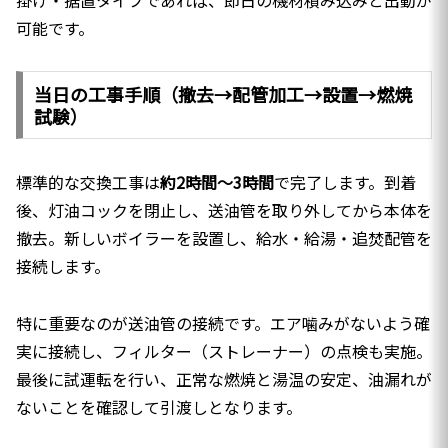
掛け・据置タイプであれば、即日の機材積み込みと出動が
可能です。
当日の工事手順（撤去→配管加工→設置→燃焼
試験）
標準的な交換工事は
約2時間〜3時間
で完了します。到着
後、灯油コックを閉止し、送油管を取り外してから本体を
撤去。新しいボイラーを設置し、給水・給湯・追焚配管を
接続します。
特に重要なのが送油管の接続です。エア噛みがないよう確
実に接続し、フィルター（ストレーナー）の点検も実施。
最後に試運転を行い、正常な燃焼と湯温の安定、油漏れが
ないことを確認して引渡しとなります。