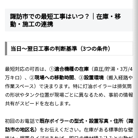
諏訪市での最短工事はいつ？｜在庫・移
動・施工の連携
当日〜翌日工事の判断基準（3つの条件）
最短対応の可否は、①
適合機種の在庫
（直圧/貯湯・3万/4
万キロ）、②
現場への移動時間
、③
設置環境
（搬入経路や
作業スペース）で決まります。特に灯油ボイラーは排気筒
の形状やタンク位置が現場ごとに異なるため、事前の情報
共有がスピードを左右します。
初回のお電話で
既存ボイラーの型式・設置写真・住所（諏
訪市の地区名）
をお伝えください。在庫がある標準的な壁