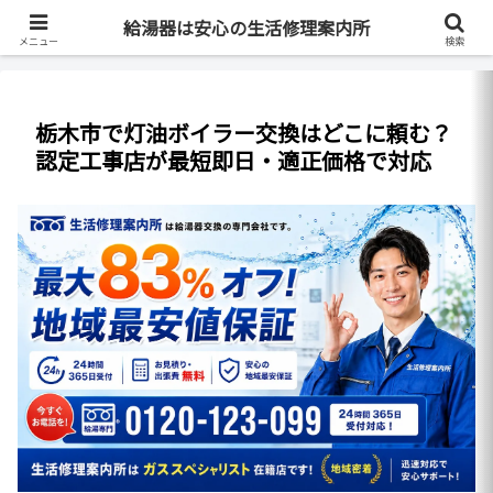
最短即日・全国対応・最大83%OFF
給湯器は安心の生活修理案内所
メニュー
検索
栃木市で灯油ボイラー交換はどこに頼む？
認定工事店が最短即日・適正価格で対応