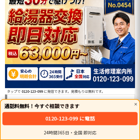
タップで
0120-123-099
に発信できます。見積もりは無料です。
① 費用の内訳：本体＋標準工事費＋処分費
×
通話料無料！今すぐ相談できます
0120-123-099 に電話
お見積もり金額には、新しい給湯器本体、リモコンセッ
ト、標準取り付け工事費、既存機器の撤去処分費が含まれ
24時間365日・全国 即対応
ホーム
シェア
トップ
サイドバー
ます。送油管の接続部材や、標準的な配管部材費も込みで