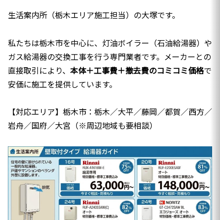
生活案内所（栃木エリア施工担当）の大塚です。
私たちは栃木市を中心に、灯油ボイラー（石油給湯器）や
ガス給湯器の交換工事を行う専門業者です。メーカーとの
直接取引により、
本体＋工事費＋撤去費のコミコミ価格
で
安価に施工を提供しています。
【対応エリア】栃木市：栃木／大平／藤岡／都賀／西方／
岩舟／国府／大宮（※周辺地域も要相談）