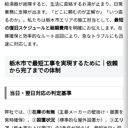
給湯器が故障すると、生活に直結するお湯が止まり、日常
業務に支障が出ます。「どこに頼むのが正解か」「いつ直
るのか」。私たちは栃木市エリアの施工担当として、
最短
の復旧スケジュールと総額費用
を明確にお伝えします。在
庫確保と効率的なルート巡回により、急なトラブルにも迅
速に対応します。
栃木市で最短工事を実現するために｜依頼
から完了までの体制
当日・翌日対応の判定基準
弊社では、①
在庫の有無
（主要メーカーの壁掛け・据置を
常時確保）、②
設置状況
（標準的な屋外設置か）、③
エリ
ア
（栃木市および周辺）の3条件が揃えば、最短当日〜翌