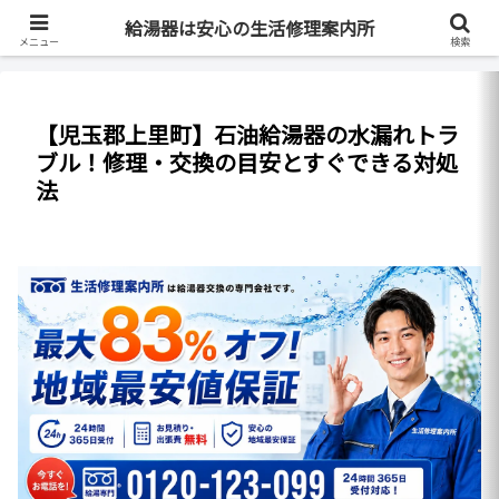
最短即日・全国対応・最大83%OFF
給湯器は安心の生活修理案内所
メニュー
検索
【児玉郡上里町】石油給湯器の水漏れトラ
ブル！修理・交換の目安とすぐできる対処
法