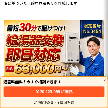
査に基づいた正確な見積もりを作成します。
×
通話料無料！今すぐ相談できます
0120-123-099 に電話
タップで
0120-123-099
に発信できます。
24時間365日・全国 即対応
基本工事費と本体・部材・処分費の構成
ホーム
シェア
トップ
サイドバー