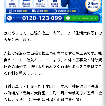
はじめまして、出張交換工事専門チーム「生活案内所」の
大塚と申します。
弊社は給湯器の出張交換工事を専門とする施工店です。独
自のメーカー仕入れルートにより、本体・工事費・処分費
込みの価格で、他社よりもお安く石油給湯器をご提供でき
る体制を整えています。
【対応エリア】児玉郡上里町：七本木／神保原町／長浜／
八町河原／嘉美／大御堂／三町／堤／勅使河原／忍保／金
久保／毘沙吐（※一部は日程・距離で要相談）