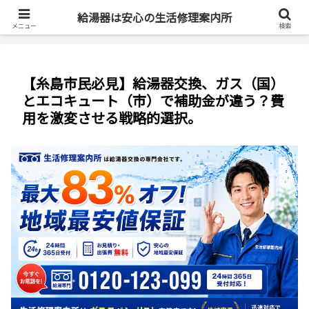
最短即日・全国対応・最大83%OFF
給湯器は安心の生活修理案内所
メニュー
検索
【糸島市民必見】給湯器交換、ガス（国）
とエコキュート（市）で補助金が違う？費
用を激変させる戦略的選択。