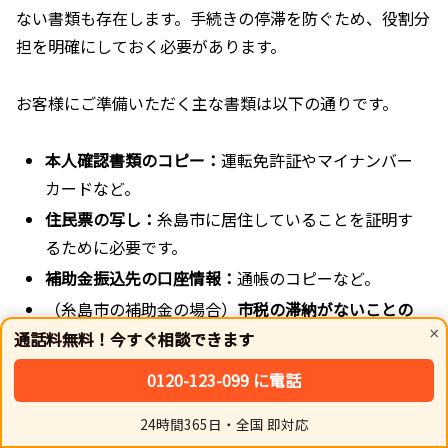
ない書類も存在します。手続きの停滞を防ぐため、役割分
担を明確にしておく必要があります。
お客様にご準備いただく主な書類は以下の通りです。
本人確認書類のコピー：
運転免許証やマイナンバー
カードなど。
住民票の写し：
糸島市に居住していることを証明す
るために必要です。
補助金振込先の口座情報：
通帳のコピーなど。
（糸島市の補助金の場合）
市税の滞納がないことの
×
証明書
などが別途必要になる場合があります。
通話料無料！今すぐ相談できます
0120-123-099 に電話
これらの書類は、業者から提出を求められたら、すぐに準
備することが重要です。特に住民票などは、発行日からの
24時間365日・全国 即対応
ホーム
シェア
トップ
サイドバー