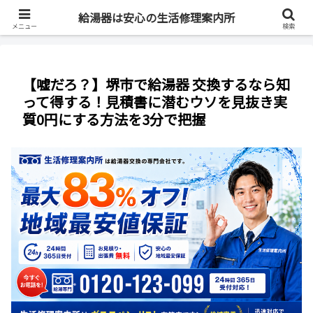
最短即日・全国対応・最大83%OFF
給湯器は安心の生活修理案内所
メニュー
検索
【嘘だろ？】堺市で給湯器 交換するなら知
って得する！見積書に潜むウソを見抜き実
質0円にする方法を3分で把握