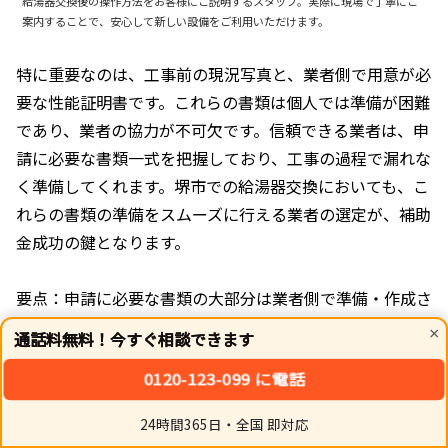
給湯器交換後の操作方法をお客様にご説明するスタッフ。実際に現場で丁寧にご
案内することで、安心して新しい設備をご利用いただけます。
特に重要なのは、工事前の現況写真と、業者側で用意が必
要な性能証明書です。これらの書類は個人では準備が困難
であり、業者の協力が不可欠です。信頼できる業者は、申
請に必要な書類一式を把握しており、工事の過程で漏れな
く準備してくれます。堺市での給湯器交換においても、こ
れらの書類の準備をスムーズに行える業者の選定が、補助
金成功の鍵となります。
要点：申請に必要な書類の大部分は業者側で準備・作成さ
れるものです。契約前に、業者がどの書類をいつまでに準
×
通話料無料！今すぐ相談できます
備してくれるのかを具体的に確認し、リスト化しておきま
0120-123-099 に電話
しょう。
24時間365日・全国 即対応
ホーム
シェア
トップ
サイドバー
【ウソだろ？】堺市の給湯器補助金で交換工事