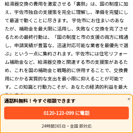
給湯器交換の費用を激変させる「裏側」は、国の制度に加
え、宇佐市独自の支援策を完全に理解し、準備を完璧にし
て最速で動くことに尽きます。 宇佐市にお住まいのあな
たが、補助金を最大限に活用し、失敗なく交換を完了させ
るための最終行動は、「国の制度と市の支援の両方に精通
し、申請実績が豊富な、迅速対応可能な業者を最優先で選
ぶ」という一点に集約されます。宇佐市には住宅リフォー
ム補助金など、給湯器交換と関連する市の支援策があるた
め、これを国の補助金と戦略的に併用することで、交換費
用にかかる実質的な支出を最小限に抑えることが可能で
す。この知識と行動力こそが、あなたの経済的利益を最大
化します。
×
通話料無料！今すぐ相談できます
高額な請求をする悪質な業者に騙されないためには、本記
0120-123-099 に電話
事で解説した申請代行手数料の適正相場を強く意識してく
24時間365日・全国 即対応
ださい。また、見積もり書には、交換にかかるすべての費
ホーム
シェア
トップ
サイドバー