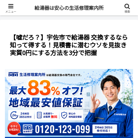
最短即日・全国対応・最大83%OFF
給湯器は安心の生活修理案内所
メニュー
検索
【嘘だろ？】宇佐市で給湯器 交換するなら
知って得する！見積書に潜むウソを見抜き
実質0円にする方法を3分で把握