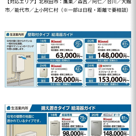
【対応エリア】北秋田市：鷹巣／森吉／阿仁／合川／大館
市／能代市／上小阿仁村（※一部は日程・距離で要相談）