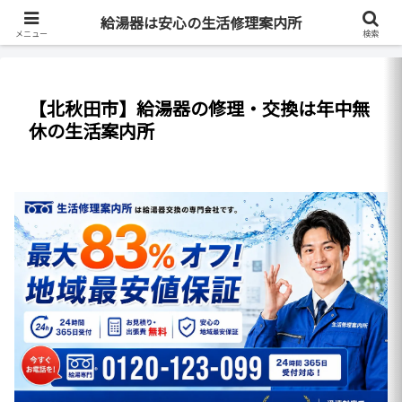
最短即日・全国対応・最大83%OFF
給湯器は安心の生活修理案内所
メニュー
検索
【北秋田市】給湯器の修理・交換は年中無
休の生活案内所