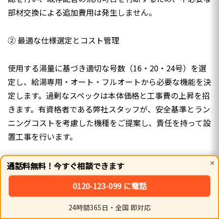
部材交換による追加費用は発生しません。
② 最適な仕様選定とコスト管理
使用する湯量に基づき適切な号数（16・20・24号）を選
定し、給湯専用・オート・フルオートから必要な機能を決
定します。過剰なスペックは本体価格と工事費の上昇を招
きます。有資格者である弊社スタッフが、安全基準とラン
ニングコストを考慮した機種をご提案し、責任を持って設
置工事を行います。
③ 冬季・寒冷期における手配状況
×
通話料無料！今すぐ相談できます
0120-123-099 に電話
北秋田市のような寒冷地では、冬季に凍結による機器破損
などで修理や交換の依頼が集中します。弊社では複数の代
24時間365日・全国 即対応
ホーム
シェア
トップ
サイドバー