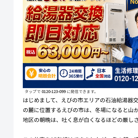
な
給
湯
器
も
即
日
交
換
。
最
短
3
0
タップで
0120-123-099
に発信できます。
分
はじめまして、えびの市エリアの石油給湯器交
で
の麓に位置するえびの市は、冬場になると山
現
場
地区の朝晩は、吐く息が白くなるほどの厳し
到
着