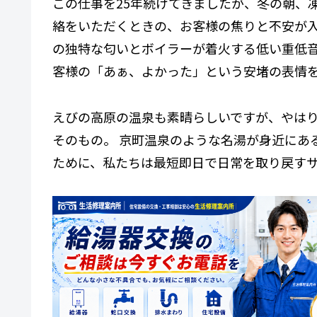
この仕事を25年続けてきましたが、冬の朝、
、
即
絡をいただくときの、お客様の焦りと不安が入
工
の独特な匂いとボイラーが着火する低い重低
事
で
客様の「あぁ、よかった」という安堵の表情
お
湯
の
えびの高原の温泉も素晴らしいですが、やは
出
そのもの。 京町温泉のような名湯が身近にあ
る
生
ために、私たちは最短即日で日常を取り戻す
活
を
確
保
し
ま
す
。