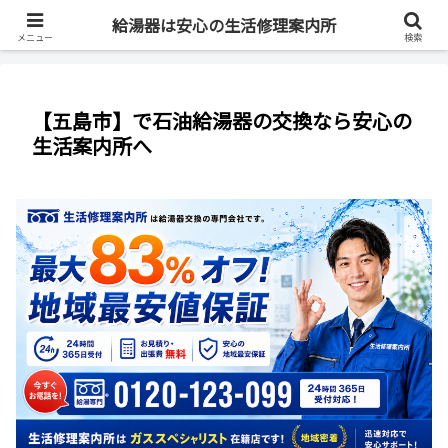
最短即日・全国対応・最大83%OFF
給湯器は安心の生活修理案内所
メニュー
検索
【五島市】で石油給湯器の交換なら安心の
生活案内所へ