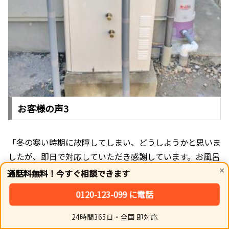
お客様の声3
「冬の寒い時期に故障してしまい、どうしようかと思いま
したが、即日で対応していただき感謝しています。お風呂
に入れることのありがたさを痛感しました。スタッフの方
×
通話料無料！今すぐ相談できます
の対応も丁寧で、また何かあったらお願いしたいです。」
0120-123-099 に電話
（五島市・40代主婦）
24時間365日・全国 即対応
ホーム
シェア
トップ
サイドバー