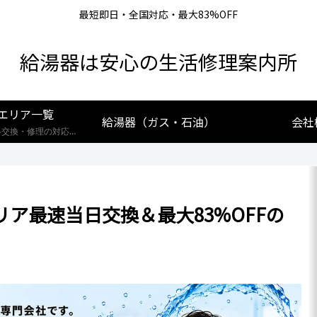
最短即日・全国対応・最大83%OFF
給湯器は安心の生活修理案内所
エリア一覧
給湯器（ガス・石油）
会社
【全国対応】給湯器交換・修理の対応エリア一覧。北海道から沖縄まで、創業25年の実績あるプロが最短即日で駆けつけます。リンナイ・ノーリツ・パロマなど全メーカー対応。お住まいの地域の施工事例や費用相場をご確認いただけます。
リア最速当日交換＆最大83%OFFの