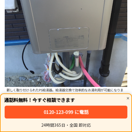
新しく取り付けられたPS給湯器。給湯器交換で効率的なお湯利用が可能になりま
す。
×
通話料無料！今すぐ相談できます
漏洩検査や試運転などの必須工程を徹底することが、結果
的に手戻りを防ぎ、最も確実で早い引き渡しに繋がりま
0120-123-099 に電話
す。作業時の養生や撤去品の速やかな搬出など、施工店と
24時間365日・全国 即対応
しての基本動作を徹底しています。
ホーム
シェア
トップ
サイドバー