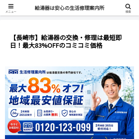
最短即日・全国対応・最大83%OFF
給湯器は安心の生活修理案内所
メニュー
検索
【長崎市】給湯器の交換・修理は最短即
日！最大83%OFFのコミコミ価格