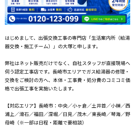
はじめまして、出張交換工事の専門店「生活案内所（給湯
器交換・施工チーム）」の大塚と申します。
弊社はネット販売だけでなく、自社スタッフが直接現場へ
伺う認定工事店です。長崎市エリアでガス給湯器の修理・
交換をご検討の方へ、本体・工事費・処分費のコミコミ価
格で出張工事を実施いたします。
【対応エリア】長崎市：中央／小ヶ倉／土井首／小榊／西
浦上／滑石／福田／深堀／日見／茂木／東長崎／琴海／野
母崎（※一部は日程・距離で要相談）