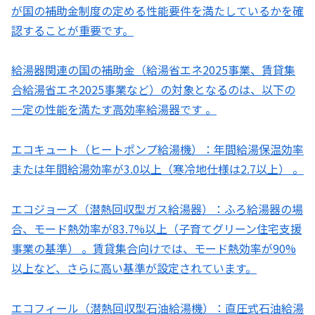
が国の補助金制度の定める性能要件を満たしているかを確
認することが重要です。
給湯器関連の国の補助金（給湯省エネ2025事業、賃貸集
合給湯省エネ2025事業など）の対象となるのは、以下の
一定の性能を満たす高効率給湯器です 。
エコキュート（ヒートポンプ給湯機）：年間給湯保温効率
または年間給湯効率が3.0以上（寒冷地仕様は2.7以上） 。
エコジョーズ（潜熱回収型ガス給湯器）：ふろ給湯器の場
合、モード熱効率が83.7%以上（子育てグリーン住宅支援
事業の基準） 。賃貸集合向けでは、モード熱効率が90%
以上など、さらに高い基準が設定されています。
エコフィール（潜熱回収型石油給湯機）：直圧式石油給湯