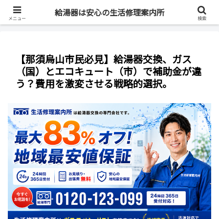
最短即日・全国対応・最大83%OFF
給湯器は安心の生活修理案内所
メニュー
検索
【那須烏山市民必見】給湯器交換、ガス
（国）とエコキュート（市）で補助金が違
う？費用を激変させる戦略的選択。