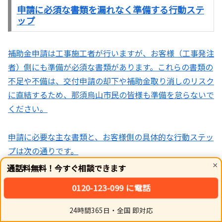
申請に必須な書類を漏れなく準備する行動ステ
ップ
補助金申請は工事施工者が行いますが、お客様（工事発注
者）側にも準備が必須な書類があります。これらの書類の
不足や不備は、交付申請の却下や補助金取り消しのリスク
に直結するため、那須烏山市民の皆様も準備を怠らないで
ください。
申請に必要な主な書類と、お客様側の具体的な行動ステッ
プは次の通りです。
×
通話料無料！今すぐ相談できます
契約関連書類の準備：
0120-123-099 に電話
工事請負契約書（原契約）：リフォーム工事の契約を証明
24時間365日・全国 即対応
ホーム
シェア
トップ
サイドバー
する書類。