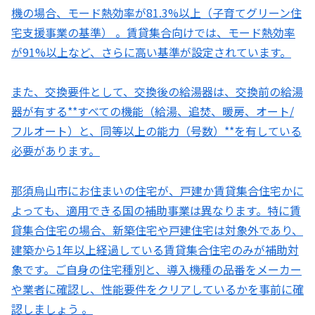
機の場合、モード熱効率が81.3%以上（子育てグリーン住
宅支援事業の基準） 。賃貸集合向けでは、モード熱効率
が91%以上など、さらに高い基準が設定されています。
また、交換要件として、交換後の給湯器は、交換前の給湯
器が有する**すべての機能（給湯、追焚、暖房、オート/
フルオート）と、同等以上の能力（号数）**を有している
必要があります。
那須烏山市にお住まいの住宅が、戸建か賃貸集合住宅かに
よっても、適用できる国の補助事業は異なります。特に賃
貸集合住宅の場合、新築住宅や戸建住宅は対象外であり、
建築から1年以上経過している賃貸集合住宅のみが補助対
象です。ご自身の住宅種別と、導入機種の品番をメーカー
や業者に確認し、性能要件をクリアしているかを事前に確
認しましょう 。