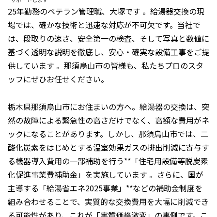
25年勤務のベテラン管理職、大塚
です 。給湯器交換の現
場では、確かな技術と迅速な対応が不可欠です。当社で
は、段取りの速さ、安全第一の検査、そして写真と数値に
基づく透明な説明を徹底し、安心・確実な設備工事をご提
供しています 。那須烏山市の皆様も、私たちプロのスタ
ッフにぜひお任せください。
栃木県那須烏山市にお住まいの方へ。給湯器の交換は、突
然の故障による緊急性の高さだけでなく、高額な費用がネ
ックになることがあります。しかし、那須烏山市では、二
酸化炭素をはじめとする温室効果ガスの排出削減に寄与す
る機器導入費用の一部補助を行う**「住宅用設備等脱炭素
化促進事業費補助金」を実施しています 。さらに、国が
主導する「給湯省エネ2025事業」**などの補助金制度を
組み合わせることで、実質的な交換費用を大幅に削減でき
る可能性があり、これが「実質価格激変」の裏側です。こ