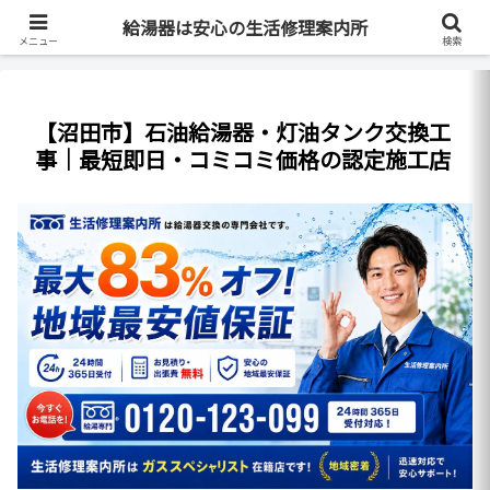
最短即日・全国対応・最大83%OFF
給湯器は安心の生活修理案内所
メニュー
検索
【沼田市】石油給湯器・灯油タンク交換工
事｜最短即日・コミコミ価格の認定施工店