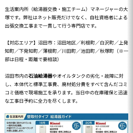
生活案内所（給湯器交換・施工チーム）マネージャーの大
塚です。弊社はネット販売だけでなく、自社資格者による
出張交換工事まで一貫して行う専門店です。
【対応エリア】沼田市：沼田地区／利根町／白沢町／上発
知町／下発知町／薄根町／川田町／池田町／秋塚町（※一
部は日程・距離で要相談）
沼田市内の
石油給湯器
やオイルタンクの劣化・故障に対
し、本体代と標準工事費、廃材処分費をすべて含んだコミ
コミ価格で現場施工を承ります。当日中の在庫確保と迅速
な工事日予約に全力を尽くします。