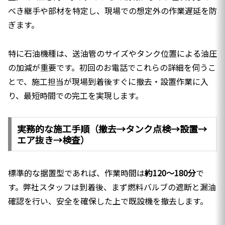
べき継手や部材を特定し、現場での想定外の作業遅延を防
ぎます。
特に石油機種は、送油管のサイズやタンク位置による油圧
の加減が重要です。初回のお電話でこれらの詳細を伺うこ
とで、施工担当が現場到着後すぐに撤去・設置作業に入
り、最短時間での完工を実現します。
実務的な施工手順（撤去→タンク点検→設置→
エア抜き→検査）
標準的な据置型であれば、作業時間は
約120〜180分
で
す。弊社スタッフは到着後、まず燃料バルブの遮断と漏油
確認を行い、安全を確保した上で既設機を撤去します。