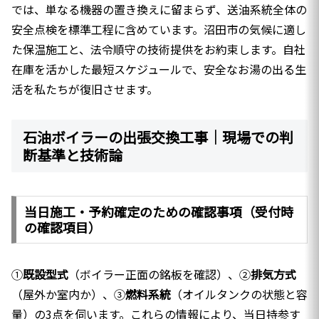
では、単なる機器の置き換えに留まらず、送油系統全体の
安全点検を標準工程に含めています。沼田市の気候に適し
た保温施工と、法令順守の技術提供をお約束します。自社
在庫を活かした最短スケジュールで、安全なお湯の出る生
活を私たちが復旧させます。
石油ボイラーの出張交換工事｜現場での判
断基準と技術論
当日施工・予約確定のための確認事項（受付時
の確認項目）
①
既設型式
（ボイラー正面の銘板を確認）、②
排気方式
（屋外か室内か）、③
燃料系統
（オイルタンクの状態と容
量）の3点を伺います。これらの情報により、当日持参す