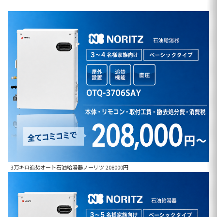
3万キロ追焚オート石油給湯器ノーリツ 208000円