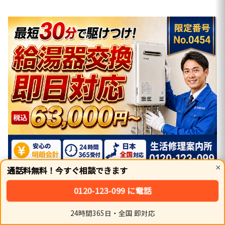
×
通話料無料！今すぐ相談できます
タップで
0120-123-099
に発信できます。
0120-123-099 に電話
① 内訳：本体＋標準工事＋廃材処分のコミコミ
表記
24時間365日・全国 即対応
ホーム
シェア
トップ
サイドバー