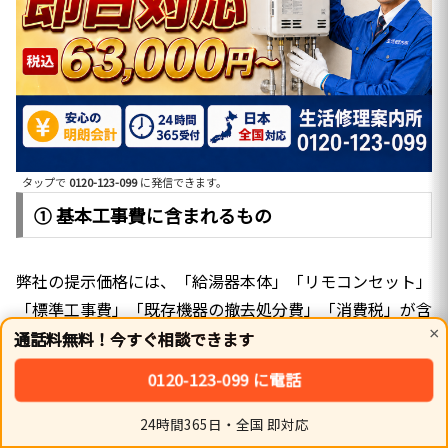
タップで
0120-123-099
に発信できます。
① 基本工事費に含まれるもの
弊社の提示価格には、「給湯器本体」「リモコンセット」
「標準工事費」「既存機器の撤去処分費」「消費税」が含
×
まれます。標準工事とは、同タイプへの交換で配管の位置
通話料無料！今すぐ相談できます
変更や追加部材を必要としないケースを指します。 見積
0120-123-099 に電話
もり時にお出しした金額から、当日に理由のない追加請求
をすることはありません。
24時間365日・全国 即対応
ホーム
シェア
トップ
サイドバー