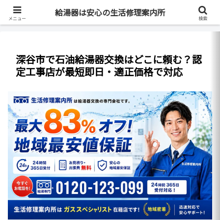
最短即日・全国対応・最大83%OFF
給湯器は安心の生活修理案内所
メニュー
検索
深谷市で石油給湯器交換はどこに頼む？認
定工事店が最短即日・適正価格で対応