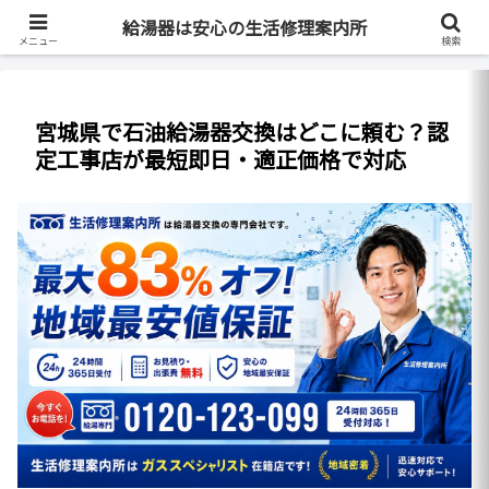
最短即日・全国対応・最大83%OFF
給湯器は安心の生活修理案内所
メニュー
検索
宮城県で石油給湯器交換はどこに頼む？認
定工事店が最短即日・適正価格で対応