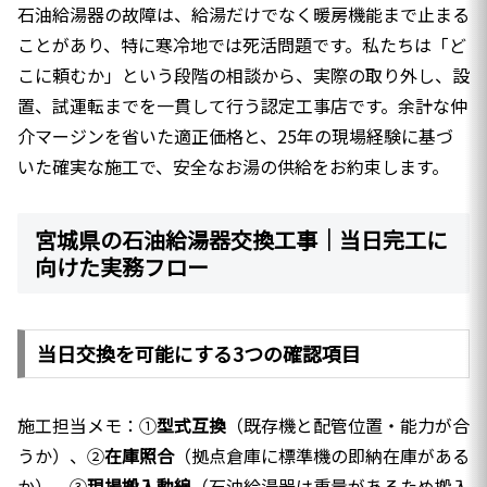
石油給湯器の故障は、給湯だけでなく暖房機能まで止まる
ことがあり、特に寒冷地では死活問題です。私たちは「ど
こに頼むか」という段階の相談から、実際の取り外し、設
置、試運転までを一貫して行う認定工事店です。余計な仲
介マージンを省いた適正価格と、25年の現場経験に基づ
いた確実な施工で、安全なお湯の供給をお約束します。
宮城県の石油給湯器交換工事｜当日完工に
向けた実務フロー
当日交換を可能にする3つの確認項目
施工担当メモ：①
型式互換
（既存機と配管位置・能力が合
うか）、②
在庫照合
（拠点倉庫に標準機の即納在庫がある
か）、③
現場搬入動線
（石油給湯器は重量があるため搬入