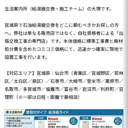
生活案内所（給湯器交換・施工チーム）の大塚です。
宮城県で石油給湯器交換をどこに頼むべきかお探しの方
へ。弊社は単なる販売店ではなく、自社資格者による「出
張交換工事の専門店」です。本体価格に標準工事費と廃材
処分費を含めたコミコミ価格にて、迅速かつ確実に現地で
設置工事を行います。
【対応エリア】宮城県：仙台市（青葉区／宮城野区／若林
区／太白区／泉区）／石巻市／大崎市／登米市／栗原市／
名取市／多賀城市／塩竈市／富谷市／岩沼市／利府町／亘
理町（※一部は日程・距離で要相談）