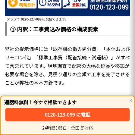
タップで
0120-123-099
に発信できます。
① 内訳：工事費込み価格の構成要素
弊社の提示価格には「既存機の撤去処分費」「本体および
リモコン代」「標準工事費（配管接続・試運転）」がすべ
て含まれています。現地調査で配管の大幅な延長や移設が
必要な場合を除き、見積り通りの金額で工事を完了させる
ことが弊社の基本方針です。
② 性能選定：宮城県の気候に合わせたスペック
×
通話料無料！今すぐ相談できます
0120-123-099 に電話
冬場の水温が下がる地域では、24号（4万キロ）タイプが
快適です。同時にお湯を使っても温度が安定し、ストレス
24時間365日・全国 即対応
ホーム
シェア
トップ
サイドバー
のない使用感を提供します。また、灯油の消費量を抑える