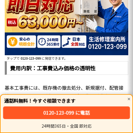
タップで
0120-123-099
に発信できます。
費用内訳：工事費込み価格の透明性
基本工事費には、既存機の撤去処分、新規据付、配管接
続、リモコン設置が含まれます。追加費用が発生しやすい
×
通話料無料！今すぐ相談できます
のは、オイルタンクの新規交換、送油管の長距離引き直
し、屋内排気筒の特注加工が必要なケースです。
0120-123-099 に電話
24時間365日・全国 即対応
弊社では現地調査、または詳細写真による遠隔査定を行
ホーム
シェア
トップ
サイドバー