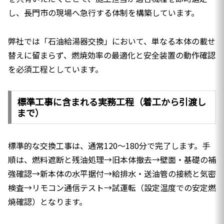
し、長門市の現場へ急行する体制を構築しています。
弊社では「石油給湯器交換」において、単なる本体の載せ
替えに留まらず、燃焼効率の最適化と安全装置の動作確認
を必須工程としています。
標準工事に含まれる実務工程（着工から引渡し
まで）
標準的な交換工事は、通常120〜180分で完了します。手
順は、燃料遮断と残油処理→旧本体撤去→壁面・基礎の補
強確認→新本体の水平据付→給排水・送油管の接続と気密
検査→リモコン通信テスト→試運転（設定温度での安定燃
焼確認）となります。