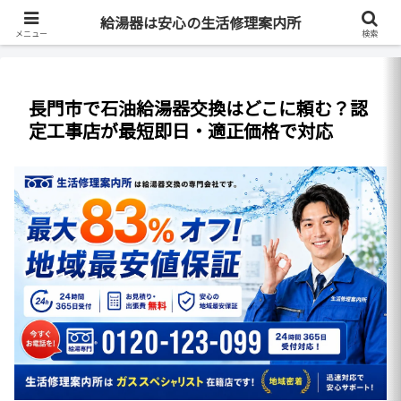
最短即日・全国対応・最大83%OFF
給湯器は安心の生活修理案内所
メニュー
検索
長門市で石油給湯器交換はどこに頼む？認
定工事店が最短即日・適正価格で対応