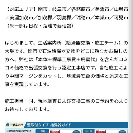
【対応エリア】関市：岐阜市／各務原市／美濃市／山県市
／美濃加茂市／加茂郡／羽島郡／瑞穂市／本巣市／可児市
（※一部は日程・距離で要相談）
はじめまして、生活案内所（給湯器交換・施工チーム）の
大塚です。関市で石油給湯器交換をどこに頼むかお探しの
方へ、弊社は「本体＋標準工事費＋廃棄代」を含んだコミ
コミ価格で出張交換を行う認定工事店です。自社施工によ
り中間マージンをカットし、地域最安級の価格と迅速な工
事を実現しています。
施工担当一同、現地調査および交換工事のご予約を心より
お待ちしております。