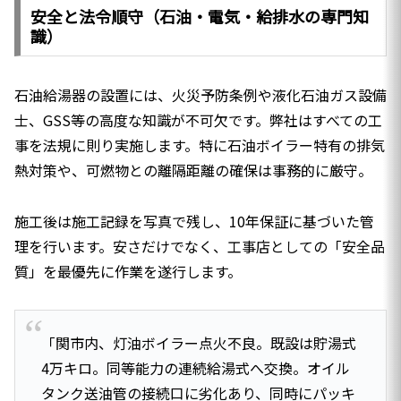
安全と法令順守（石油・電気・給排水の専門知
識）
石油給湯器の設置には、火災予防条例や液化石油ガス設備
士、GSS等の高度な知識が不可欠です。弊社はすべての工
事を法規に則り実施します。特に石油ボイラー特有の排気
熱対策や、可燃物との離隔距離の確保は事務的に厳守。
施工後は施工記録を写真で残し、10年保証に基づいた管
理を行います。安さだけでなく、工事店としての「安全品
質」を最優先に作業を遂行します。
「関市内、灯油ボイラー点火不良。既設は貯湯式
4万キロ。同等能力の連続給湯式へ交換。オイル
タンク送油管の接続口に劣化あり、同時にパッキ