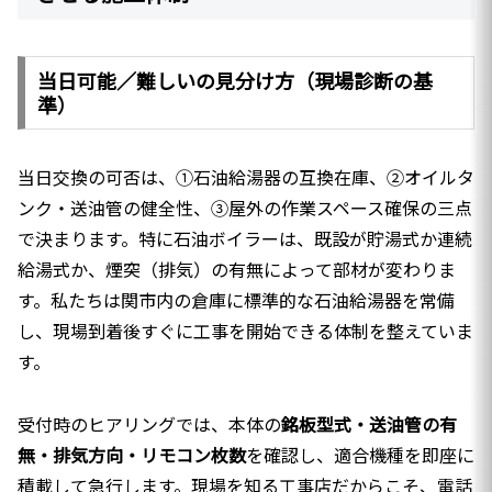
当日可能／難しいの見分け方（現場診断の基
準）
当日交換の可否は、①石油給湯器の互換在庫、②オイルタ
ンク・送油管の健全性、③屋外の作業スペース確保の三点
で決まります。特に石油ボイラーは、既設が貯湯式か連続
給湯式か、煙突（排気）の有無によって部材が変わりま
す。私たちは関市内の倉庫に標準的な石油給湯器を常備
し、現場到着後すぐに工事を開始できる体制を整えていま
す。
受付時のヒアリングでは、本体の
銘板型式・送油管の有
無・排気方向・リモコン枚数
を確認し、適合機種を即座に
積載して急行します。現場を知る工事店だからこそ、電話