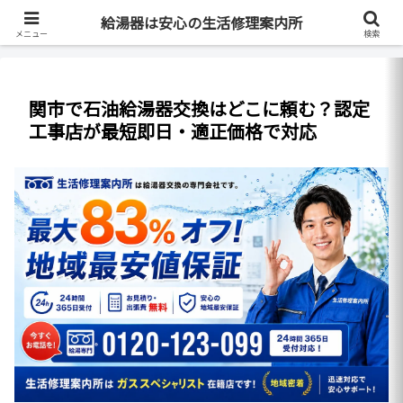
最短即日・全国対応・最大83%OFF
給湯器は安心の生活修理案内所
メニュー
検索
関市で石油給湯器交換はどこに頼む？認定
工事店が最短即日・適正価格で対応