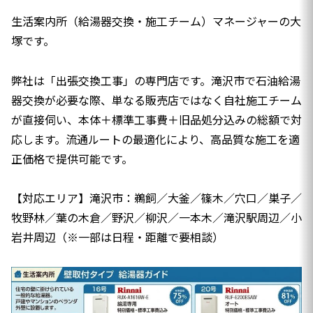
生活案内所（給湯器交換・施工チーム）マネージャーの大
塚です。
弊社は「出張交換工事」の専門店です。滝沢市で石油給湯
器交換が必要な際、単なる販売店ではなく自社施工チーム
が直接伺い、本体＋標準工事費＋旧品処分込みの総額で対
応します。流通ルートの最適化により、高品質な施工を適
正価格で提供可能です。
【対応エリア】滝沢市：鵜飼／大釜／篠木／穴口／巣子／
牧野林／葉の木倉／野沢／柳沢／一本木／滝沢駅周辺／小
岩井周辺（※一部は日程・距離で要相談）