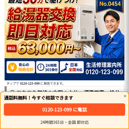
タップで
0120-123-099
に発信できます。
① コミコミ価格の内訳：本体・標準工事・処分
×
通話料無料！今すぐ相談できます
0120-123-099 に電話
提示価格には「石油給湯器本体」「台所・浴室リモコンセ
ット」「標準配管接続」「既存機器の撤去・適正処分」が
24時間365日・全国 即対応
ホーム
シェア
トップ
サイドバー
含まれます。弊社は自社施工チームが動くため、中間マー