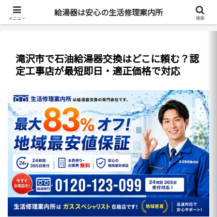
最短即日・全国対応・最大83%OFF
給湯器は安心の生活修理案内所
メニュー
検索
滝沢市で石油給湯器交換はどこに頼む？認
定工事店が最短即日・適正価格で対応