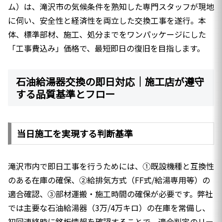
ム）は、滝沢市の気候条件を熟知した専門スタッフが現地
に伺い、安全性と経済性を両立した交換工事を遂行。本
体、標準部材、施工、処分までをワンパッケージにした
「工事費込み」価格で、最短即日の復旧を目指します。
石油給湯器交換の即日対応｜施工店が遵守
する品質基準とフロー
当日施工を実現する判断基準
滝沢市内で即日工事を行うためには、①既設機種と互換性
のある在庫の確保、②給排気方式（FF式/給湯専用等）の
適合確認、③部材運搬・施工時間の確保が必要です。弊社
では主要な石油給湯器（3万/4万キロ）の在庫を常備し、
初回連絡時に銘板情報を確認することで、適合判定のリー