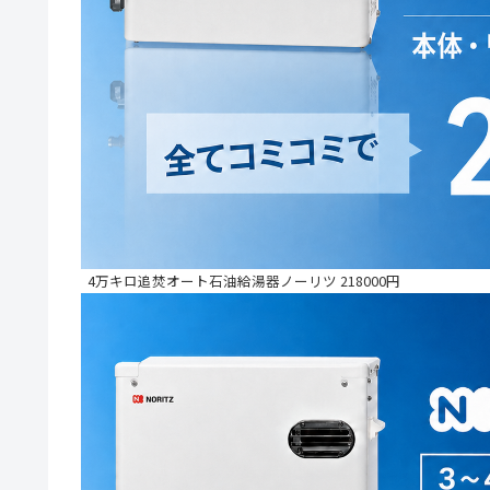
4万キロ追焚オート石油給湯器ノーリツ 218000円