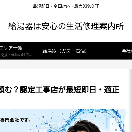
最短即日・全国対応・最大83%OFF
給湯器は安心の生活修理案内所
エリア一覧
給湯器（ガス・石油）
会社
【全国対応】給湯器交換・修理の対応エリア一覧。北海道から沖縄まで、創業25年の実績あるプロが最短即日で駆けつけます。リンナイ・ノーリツ・パロマなど全メーカー対応。お住まいの地域の施工事例や費用相場をご確認いただけます。
頼む？認定工事店が最短即日・適正