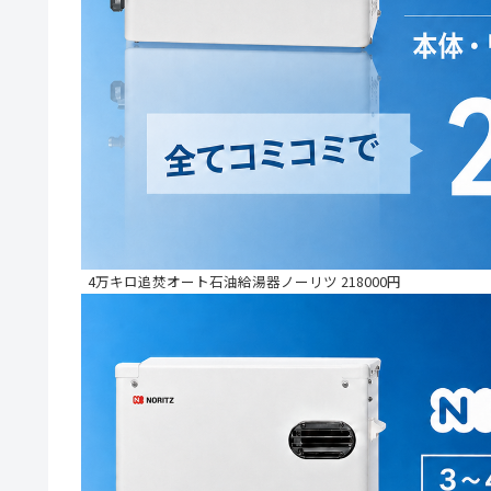
4万キロ追焚オート石油給湯器ノーリツ 218000円