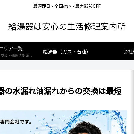
最短即日・全国対応・最大83%OFF
給湯器は安心の生活修理案内所
エリア一覧
給湯器（ガス・石油）
会社
【全国対応】給湯器交換・修理の対応エリア一覧。北海道から沖縄まで、創業25年の実績あるプロが最短即日で駆けつけます。リンナイ・ノーリツ・パロマなど全メーカー対応。お住まいの地域の施工事例や費用相場をご確認いただけます。
器の水漏れ油漏れからの交換は最短