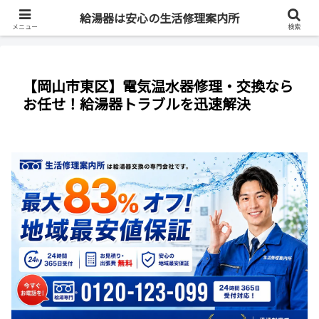
最短即日・全国対応・最大83%OFF
給湯器は安心の生活修理案内所
メニュー
検索
【岡山市東区】電気温水器修理・交換なら
お任せ！給湯器トラブルを迅速解決