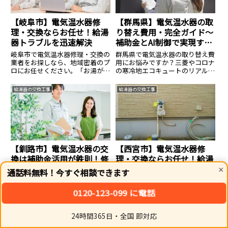
【岐阜市】電気温水器修
【群馬県】電気温水器の取
理・交換ならお任せ！給湯
り替え費用・完全ガイド〜
器トラブルを迅速解決
補助金とAI制御で実現する
賢い冬支度
岐阜市で電気温水器修理・交換の
群馬県で電気温水器の取り替え費
業者をお探しなら、地域密着のプ
用にお悩みですか？三菱やコロナ
ロにお任せください。「お湯が出
の寒冷地エコキュートのリアルな
ない」「水漏れしている」といっ
コミコミ価格と、最大12万円の国
た給湯器や電気温水器の急なトラ
庫補助金を活用する裏ワザを徹底
給湯器の交換工事
給湯器の交換工事
ブルにも迅速に駆けつけます。各
解説。冬の生活防衛に直結する革
メーカー対応・安心の適正価格で
新的なノウハウです。
スピード解決。まずはお気軽に無
料お見積もりをご相談ください。
【釧路市】電気温水器の交
【西宮市】電気温水器修
換は補助金活用が鉄則！修
理・交換ならお任せ！給湯
理より得する究極の給湯器
器トラブルを迅速解決
×
通話料無料！今すぐ相談できます
選び
釧路市で電気温水器の修理・交換
西宮市で電気温水器修理・交換の
業者をお探しなら必見。ただ直す
業者をお探しなら、地域密着のプ
0120-123-099 に電話
だけではなく、現在申請できる給
ロにお任せください。「お湯が出
湯器の補助金を適用し、家計の負
ない」「水漏れしている」といっ
担を最小限に抑える革新的な提案
た給湯器や電気温水器の急なトラ
24時間365日・全国 即対応
給湯器の交換工事
給湯器の交換工事
をご紹介します。エコで快適なお
ブルにも迅速に駆けつけます。各
ホーム
シェア
トップ
サイドバー