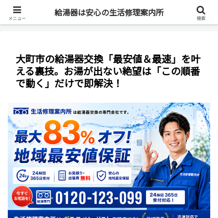
最短即日・全国対応・最大83%OFF
給湯器は安心の生活修理案内所
メニュー
検索
大町市の給湯器交換「最安値＆最速」を叶
える裏技。お湯が出ない絶望は「この順番
で動く」だけで即解決！