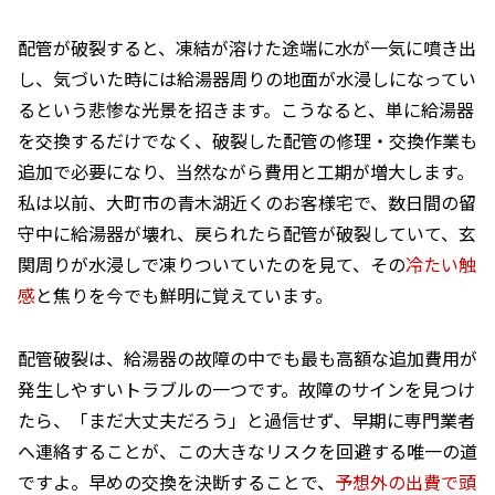
配管が破裂すると、凍結が溶けた途端に水が一気に噴き出
し、気づいた時には給湯器周りの地面が水浸しになってい
るという悲惨な光景を招きます。こうなると、単に給湯器
を交換するだけでなく、破裂した配管の修理・交換作業も
追加で必要になり、当然ながら費用と工期が増大します。
私は以前、大町市の青木湖近くのお客様宅で、数日間の留
守中に給湯器が壊れ、戻られたら配管が破裂していて、玄
関周りが水浸しで凍りついていたのを見て、その
冷たい触
感
と焦りを今でも鮮明に覚えています。
配管破裂は、給湯器の故障の中でも最も高額な追加費用が
発生しやすいトラブルの一つです。故障のサインを見つけ
たら、「まだ大丈夫だろう」と過信せず、早期に専門業者
へ連絡することが、この大きなリスクを回避する唯一の道
ですよ。早めの交換を決断することで、
予想外の出費で頭