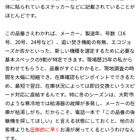
体に貼られているステッカーなどに記載されていることが
ほとんどです。
この品番さえわかれば、メーカー、製造年、号数（16
号、20号、24号など）、追い焚き機能の有無、エコジョ
ーズか否かといった、新しい機種を選定するために必要な
基本スペックの9割が特定できます。現場歴25年の私から
言わせてもらうと、品番がすぐにわかると、現地調査の時
間を大幅に短縮でき、在庫確認もピンポイントでできるた
め、最短で翌日、在庫状況によっては即日交換というスピ
ード対応に直結するんです。特に冬のシーズンは、大町市
のような寒冷地では給湯器の故障が多発し、メーカーの在
庫が枯渇しがち。だからこそ、電話一本で「この品番の後
継機を探してほしい」と言える状態にしておくと、他のお
客様よりも
圧倒的に早く
お湯が戻ってくるというわけなん
です。