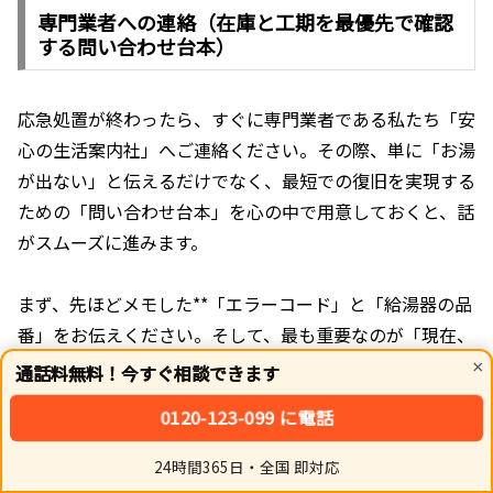
専門業者への連絡（在庫と工期を最優先で確認
する問い合わせ台本）
応急処置が終わったら、すぐに専門業者である私たち「安
心の生活案内社」へご連絡ください。その際、単に「お湯
が出ない」と伝えるだけでなく、最短での復旧を実現する
ための「問い合わせ台本」を心の中で用意しておくと、話
がスムーズに進みます。
まず、先ほどメモした**「エラーコード」と「給湯器の品
番」をお伝えください。そして、最も重要なのが「現在、
同等機種の在庫はありますか？」と聞くことです。大町市
×
通話料無料！今すぐ相談できます
のような地域密着で多くの在庫を抱えている業者であれ
0120-123-099 に電話
ば、「あります」と即答できますし、すぐに工事日程の調
整に入れます。在庫がなければ、その時点で復旧が遅れる
24時間365日・全国 即対応
ホーム
シェア
トップ
サイドバー
ことが確定するため、無駄な時間を費やす必要がありませ