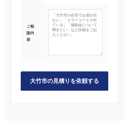
ご相
談内
容