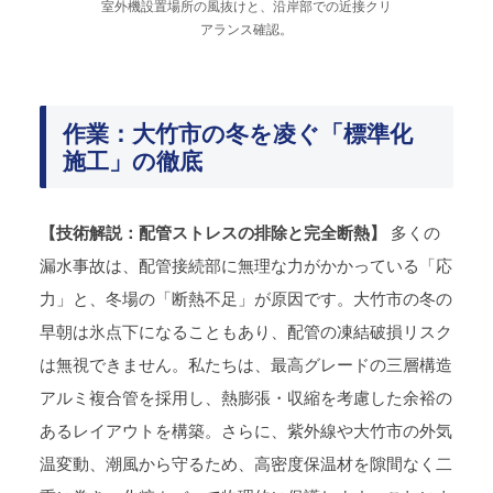
室外機設置場所の風抜けと、沿岸部での近接クリ
アランス確認。
作業：大竹市の冬を凌ぐ「標準化
施工」の徹底
【技術解説：配管ストレスの排除と完全断熱】
多くの
漏水事故は、配管接続部に無理な力がかかっている「応
力」と、冬場の「断熱不足」が原因です。大竹市の冬の
早朝は氷点下になることもあり、配管の凍結破損リスク
は無視できません。私たちは、最高グレードの三層構造
アルミ複合管を採用し、熱膨張・収縮を考慮した余裕の
あるレイアウトを構築。さらに、紫外線や大竹市の外気
温変動、潮風から守るため、高密度保温材を隙間なく二