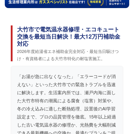
大竹市で電気温水器修理・エコキュート
交換を最短当日解決！最大12万円補助金
対応
2026年度給湯省エネ補助金完全対応・最短当日駆けつ
け・有資格者による大竹市特化の耐塩害施工。
「お湯が急に出なくなった」「エラーコードが消
えない」といった大竹市での緊急トラブルを迅速
に解決します。生活案内所では、瀬戸内海に面し
た大竹市特有の潮風による腐食（塩害）対策や、
冬の冷え込みに適した断熱処理、設置後のAI学習
設定まで、プロの品質管理を徹底。15年以上経過
した古い電気温水器の修理か、光熱費を大幅削減
できる最新機種への交換か、最適なプランをご提