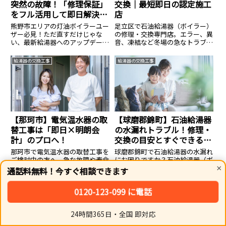
突然の故障！「修理保証」
交換｜最短即日の認定施工
をフル活用して即日解決す
店
る裏ワザ
熊野市エリアの灯油ボイラーユー
足立区で石油給湯器（ボイラー）
ザー必見！ただ直すだけじゃな
の修理・交換専門店。エラー、異
い、最新給湯器へのアップデート
音、凍結など冬場の急なトラブル
と鉄壁の「修理保証」で光熱費ま
に有資格者が急行します。10年超
で削減する一石二鳥のメソッド。
の機器は部品終了のため新品交換
給湯器の交換工事
給湯器の交換工事
地元密着型の真の優良業者が教え
が確実でお得。在庫多数・直営価
る、賢いボイラー運用術です。
格で最短即日の工事も可能です。
まずは無料見積もりを。
【那珂市】電気温水器の取
【球磨郡錦町】石油給湯器
替工事は「即日×明朗会
の水漏れトラブル！修理・
計」のプロへ！
交換の目安とすぐできる対
処法
那珂市で電気温水器の取替工事を
球磨郡錦町で石油給湯器の水漏れ
ご検討中の方へ。急な故障や寿命
にお困りですか？石油給湯器（ボ
による交換など、地域密着のプロ
イラー）から水漏れする原因と放
×
通話料無料！今すぐ相談できます
が迅速・丁寧に対応します。最新
置する危険性、すぐに行うべき応
の省エネ機種への交換で冬場の光
急処置を詳しく解説します。修理
給湯器の交換工事
給湯器の交換工事
0120-123-099 に電話
熱費削減も実現。まずは無料見積
と交換の判断基準や費用相場も紹
もりを！
介。迅速な給湯器トラブル対応は
お任せください。
24時間365日・全国 即対応
ホーム
シェア
トップ
サイドバー