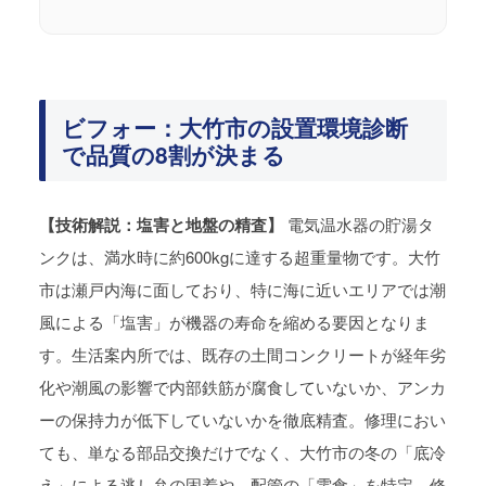
ビフォー：大竹市の設置環境診断
で品質の8割が決まる
【技術解説：塩害と地盤の精査】
電気温水器の貯湯タ
ンクは、満水時に約600kgに達する超重量物です。大竹
市は瀬戸内海に面しており、特に海に近いエリアでは潮
風による「塩害」が機器の寿命を縮める要因となりま
す。生活案内所では、既存の土間コンクリートが経年劣
化や潮風の影響で内部鉄筋が腐食していないか、アンカ
ーの保持力が低下していないかを徹底精査。修理におい
ても、単なる部品交換だけでなく、大竹市の冬の「底冷
え」による逃し弁の固着や、配管の「電食」を特定。修