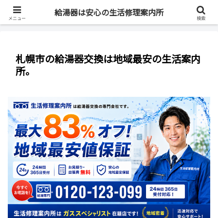
最短即日・全国対応・最大83%OFF
給湯器は安心の生活修理案内所
メニュー
検索
札幌市の給湯器交換は地域最安の生活案内
所。