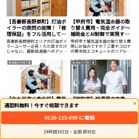
す。
【吾妻郡長野原町】灯油ボ
【甲府市】電気温水器の取
イラーの突然の故障！「修
り替え費用・完全ガイド〜
理保証」をフル活用して即
補助金とAI制御で実現する
日解決する裏ワザ
賢い冬支度
吾妻郡長野原町エリアの灯油ボイ
甲府市で電気温水器の取り替え費
ラーユーザー必見！ただ直すだけ
用にお悩みですか？三菱やコロナ
じゃない、最新給湯器へのアップ
の寒冷地エコキュートのリアルな
デートと鉄壁の「修理保証」で光
コミコミ価格と、最大12万円の国
熱費まで削減する一石二鳥のメソ
庫補助金を活用する裏ワザを徹底
給湯器の交換工事
給湯器の交換工事
ッド。地元密着型の真の優良業者
解説。冬の生活防衛に直結する革
が教える、賢いボイラー運用術で
新的なノウハウです。
す。
【北九州市小倉北区】電気
【宇陀市】給湯器の交換・
×
温水器修理・交換ならお任
修理なら最短即日！安心コ
通話料無料！今すぐ相談できます
せ！給湯器トラブルを迅速
ミコミ価格｜生活案内所
解決
0120-123-099 に電話
北九州市小倉北区で電気温水器修
宇陀市で給湯器の交換・修理はお
理・交換の業者をお探しなら、地
任せください！最短即日対応の
域密着のプロにお任せください。
「生活案内所」が、本体代・基本
24時間365日・全国 即対応
「お湯が出ない」「水漏れしてい
工事費・処分費を含めた安心のコ
ホーム
シェア
トップ
サイドバー
る」といった給湯器や電気温水器
ミコミ価格（最大83%OFF）で解