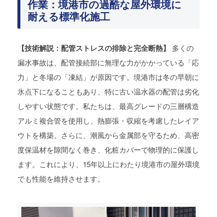
作業：境港市の過酷な屋外環境に
耐える標準化施工
【技術解説：配管ストレスの排除と完全断熱】
多くの
漏水事故は、配管接続部に無理な力がかかっている「応
力」と冬場の「凍結」が原因です。境港市は冬の早朝に
氷点下になることもあり、特に古い温水器の配管は劣化
しやすい状態です。私たちは、最高グレードの三層構造
アルミ複合管を使用し、熱膨張・収縮を考慮したレイア
ウトを構築。さらに、潮風から金属部を守るため、高密
度保温材を隙間なく巻き、化粧カバーで物理的に保護し
ます。これにより、15年以上にわたり境港市の屋外環境
でも性能を維持させます。