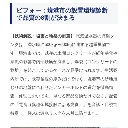
ビフォー：境港市の設置環境診断
で品質の8割が決まる
【技術解説：塩害と地盤の耐震】
電気温水器の貯湯タ
ンクは、満水時に500kg〜600kgに達する超重量物で
す。境港市では、既存の土間コンクリートが経年劣化や
潮風の影響で内部鉄筋が腐食し、爆裂（コンクリートの
剥離）を起こしているケースが見受けられます。生活案
内所では、既存基礎の厚みだけでなく、境港市の砂地混
じりの地盤に合わせたアンカーボルトの選定を徹底精
査。修理においても、単なる部品交換だけでなく、配管
の「電食（異種金属接触による腐食）」を音診・目視で
特定し、将来の漏水リスクを未然に防ぎます。