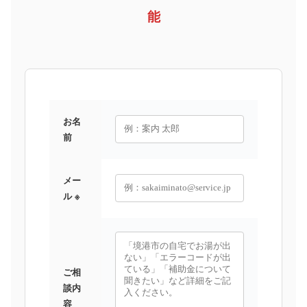
能
お名
前
メー
ル ※
ご相
談内
容