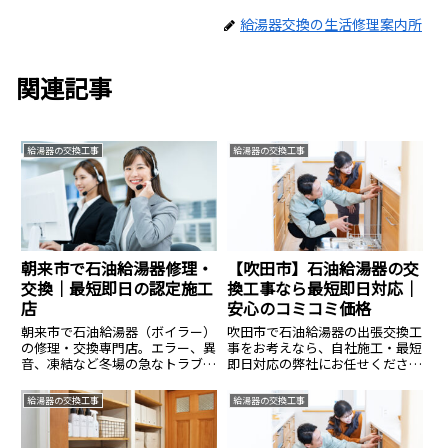
給湯器交換の生活修理案内所
関連記事
給湯器の交換工事
給湯器の交換工事
朝来市で石油給湯器修理・
【吹田市】石油給湯器の交
交換｜最短即日の認定施工
換工事なら最短即日対応｜
店
安心のコミコミ価格
朝来市で石油給湯器（ボイラー）
吹田市で石油給湯器の出張交換工
の修理・交換専門店。エラー、異
事をお考えなら、自社施工・最短
音、凍結など冬場の急なトラブル
即日対応の弊社にお任せくださ
に有資格者が急行します。10年超
い。直圧式・貯湯式やエコフィー
の機器は部品終了のため新品交換
ルなど、本体＋標準工事費＋撤去
給湯器の交換工事
給湯器の交換工事
が確実でお得。在庫多数・直営価
処分費を含めた安心のコミコミ価
格で最短即日の工事も可能です。
格でご案内。有資格者による確実
まずは無料見積もりを。
な施工で急なトラブルを解決しま