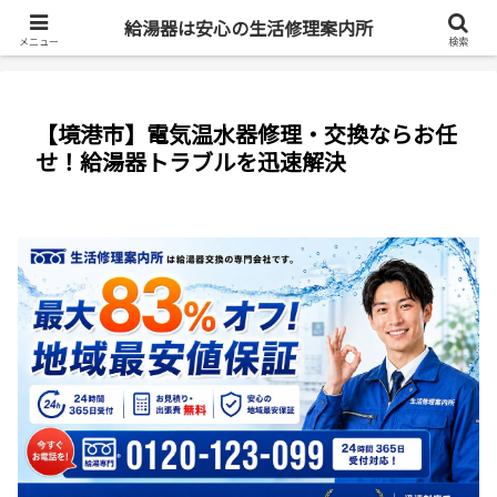
最短即日・全国対応・最大83%OFF
給湯器は安心の生活修理案内所
メニュー
検索
【境港市】電気温水器修理・交換ならお任
せ！給湯器トラブルを迅速解決