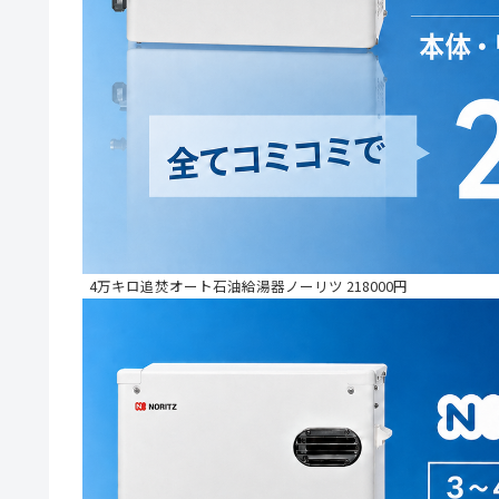
4万キロ追焚オート石油給湯器ノーリツ 218000円