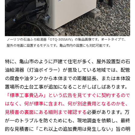
ノーリツの石油ふろ給湯器「OTQ-305SAYV」の製品画像です。オートタイプで、
屋外の地面に設置するモデルです。亀山市内の設置にも対応可能です。
特に、亀山市のように戸建て住宅が多く、屋外設置型の石
油給湯器（灯油ボイラー）が普及している地域では、配管
の腐食や油タンクから本体までの距離延長、または本体設
置場所の土台工事が追加になることがしばしばあります。
「標準工事費込み」という広告を見てすぐに契約するので
はなく、何が標準に含まれ、何が別途費用となるのかを、
見積書の裏面にある細則まで確認する
必要があります。万
が一のトラブルを防ぐためにも、現地調査を依頼し、最終
的な見積書に「これ以上の追加費用は発生しない」旨の明