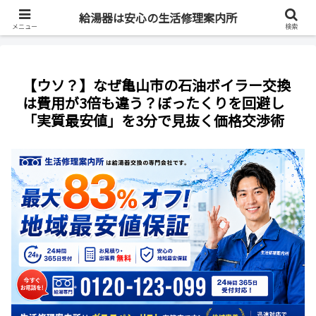
最短即日・全国対応・最大83%OFF
給湯器は安心の生活修理案内所
メニュー
検索
【ウソ？】なぜ亀山市の石油ボイラー交換
は費用が3倍も違う？ぼったくりを回避し
「実質最安値」を3分で見抜く価格交渉術