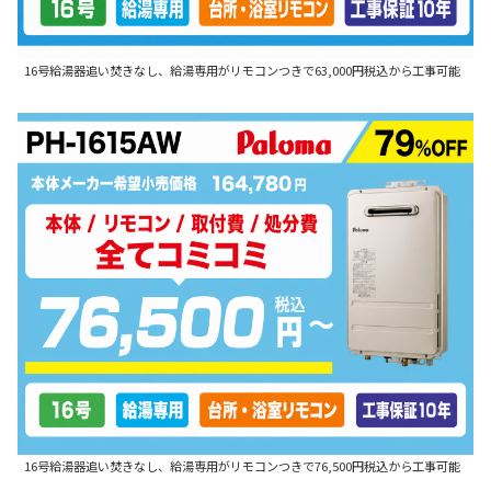
16号給湯器追い焚きなし、給湯専用がリモコンつきで63,000円税込から工事可能
16号給湯器追い焚きなし、給湯専用がリモコンつきで76,500円税込から工事可能