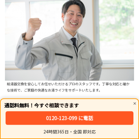
給湯器交換を安心してお任せいただけるプロのスタッフです。丁寧な対応と確か
な技術で、ご家庭の快適なお湯ライフをサポートいたします。
×
通話料無料！今すぐ相談できます
優良業者は、見積もり段階から資格保有者が対応し、見積
書に工事保証の内容を明記しています。これらの客観的な
0120-123-099 に電話
情報を元に、信頼できるパートナーを選ぶことが、交換後
24時間365日・全国 即対応
の安心につながります。
ホーム
シェア
トップ
サイドバー