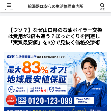
最短即日・全国対応・最大83%OFF
給湯器は安心の生活修理案内所
メニュー
検索
【ウソ？】なぜ山口県の石油ボイラー交換
は費用が3倍も違う？ぼったくりを回避し
「実質最安値」を3分で見抜く価格交渉術