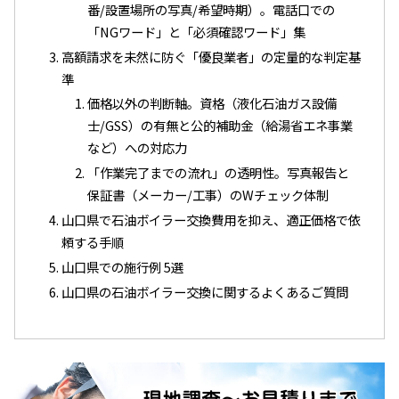
番/設置場所の写真/希望時期）。電話口での
「NGワード」と「必須確認ワード」集
高額請求を未然に防ぐ「優良業者」の定量的な判定基
準
価格以外の判断軸。資格（液化石油ガス設備
士/GSS）の有無と公的補助金（給湯省エネ事業
など）への対応力
「作業完了までの流れ」の透明性。写真報告と
保証書（メーカー/工事）のWチェック体制
山口県で石油ボイラー交換費用を抑え、適正価格で依
頼する手順
山口県での施行例 5選
山口県の石油ボイラー交換に関するよくあるご質問