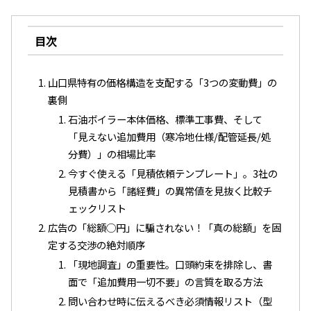
目次
山口県特有の価格構造を支配する「3つの変動費」の
裏側
石油ボイラー本体価格、標準工事費、そして
「見えない追加費用（寒冷地仕様/配管延長/処
分費）」の相場比率
今すぐ使える「見積依頼テンプレート」。3社の
見積書から「諸経費」の異常値を見抜く比較チ
ェックリスト
広告の「総額◯円」に騙されない！「真の総額」を固
定する交渉の絶対順序
「現地調査」の重要性。口頭約束を排除し、書
面で「追加費用一切不要」の言質を取る方法
問い合わせ時に伝えるべき必須情報リスト（型