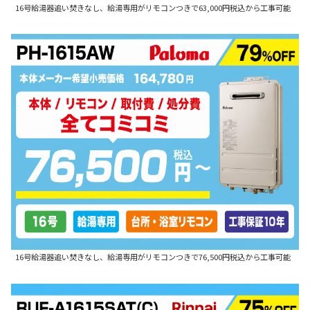
16号給湯器追い焚きなし、給湯専用がリモコンつきで63,000円税込から工事可能
16号給湯器追い焚きなし、給湯専用がリモコンつきで76,500円税込から工事可能