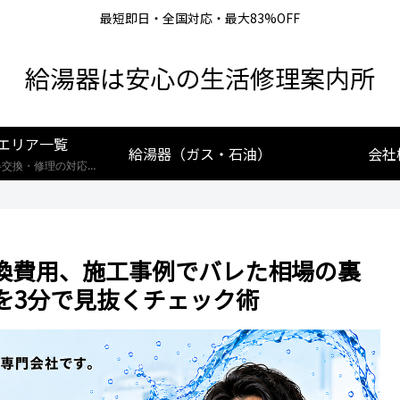
最短即日・全国対応・最大83%OFF
給湯器は安心の生活修理案内所
エリア一覧
給湯器（ガス・石油）
会社
【全国対応】給湯器交換・修理の対応エリア一覧。北海道から沖縄まで、創業25年の実績あるプロが最短即日で駆けつけます。リンナイ・ノーリツ・パロマなど全メーカー対応。お住まいの地域の施工事例や費用相場をご確認いただけます。
換費用、施工事例でバレた相場の裏
を3分で見抜くチェック術