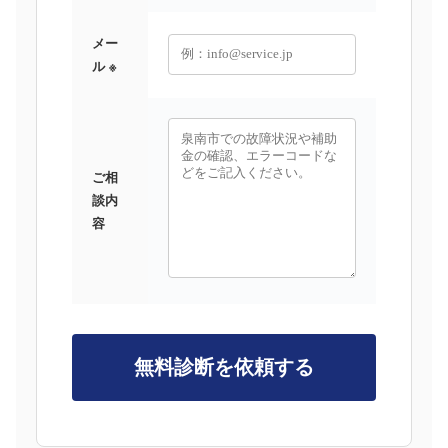
メー
ル ※
ご相
談内
容