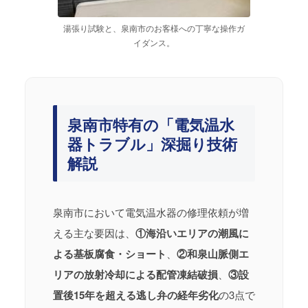
湯張り試験と、泉南市のお客様への丁寧な操作ガ
イダンス。
泉南市特有の「電気温水
器トラブル」深掘り技術
解説
泉南市において電気温水器の修理依頼が増
える主な要因は、
①海沿いエリアの潮風に
よる基板腐食・ショート
、
②和泉山脈側エ
リアの放射冷却による配管凍結破損
、
③設
置後15年を超える逃し弁の経年劣化
の3点で