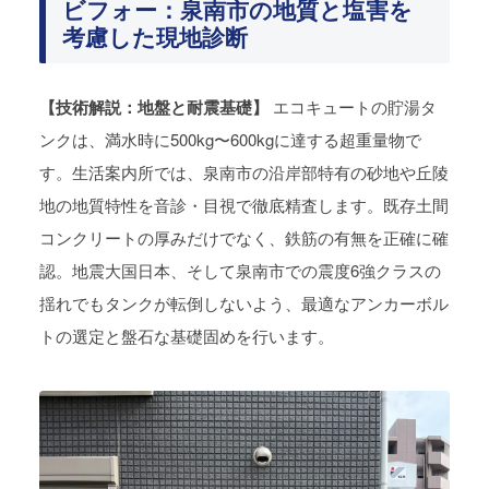
ビフォー：泉南市の地質と塩害を
考慮した現地診断
【技術解説：地盤と耐震基礎】
エコキュートの貯湯タ
ンクは、満水時に500kg〜600kgに達する超重量物で
す。生活案内所では、泉南市の沿岸部特有の砂地や丘陵
地の地質特性を音診・目視で徹底精査します。既存土間
コンクリートの厚みだけでなく、鉄筋の有無を正確に確
認。地震大国日本、そして泉南市での震度6強クラスの
揺れでもタンクが転倒しないよう、最適なアンカーボル
トの選定と盤石な基礎固めを行います。