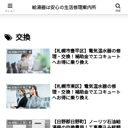
最短即日・全国対応・最大83%OFF
給湯器は安心の生活修理案内所
メニュー
検索
交換
【札幌市豊平区】電気温水器の修
給湯器の交換工事
理・交換！補助金でエコキュート
へお得に乗り換え
【札幌市東区】電気温水器の修
給湯器の交換工事
理・交換！補助金でエコキュート
へお得に乗り換え
【日野郡日野町】ノーリツ石油給
給湯器の交換工事
湯器の交換費用！工事費込み総額