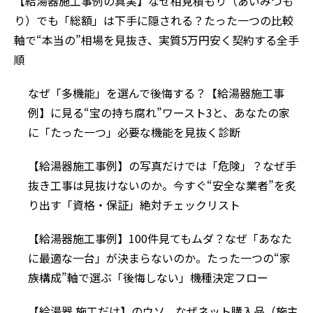
【給湯器施工事例の真実】なぜ相見積もり（あいみつも
り）でも「総額」は下手に隠される？たった一つの比較
軸で“本当の”相場を見抜き、実質5万円安く契約する全手
順
なぜ「多機能」を選んで後悔する？【給湯器施工事
例】に見る“宝の持ち腐れ”ワースト3と、あなたの家
に「たった一つ」必要な機能を見抜く診断
【給湯器施工事例】の写真だけでは「危険」？なぜ手
抜き工事は見抜けないのか。今すぐ“安全な業者”を炙
り出す「資格・保証」絶対チェックリスト
【給湯器施工事例】100件見てもムダ？なぜ「あなた
に最適な一台」が決まらないのか。たった一つの“家
族構成”軸で選ぶ「後悔しない」機種決定フロー
【給湯器 施工だけ】のウソ。なぜネット購入品（施主