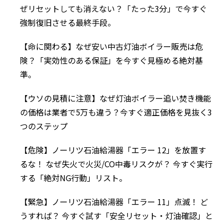
ぜリセットしても消えない？「たった3分」で今すぐ
強制復旧させる最終手段。
【命に関わる】なぜ安い中古灯油ボイラー販売は危
険？「実効性のある保証」を今すぐ見極める絶対基
準。
【ウソの見積に注意】なぜ灯油ボイラー追い焚き機能
の価格は業者で5万も違う？今すぐ適正価格を見抜く3
つのステップ
【危険】ノーリツ石油給湯器「エラー 12」を放置す
るな！ なぜ失火で火災/CO中毒リスクが？ 今すぐ実行
する「絶対NG行動」リスト。
【緊急】ノーリツ石油給湯器「エラー 11」点滅！ ど
うすれば？ 今すぐ試す「安全リセット・灯油確認」と