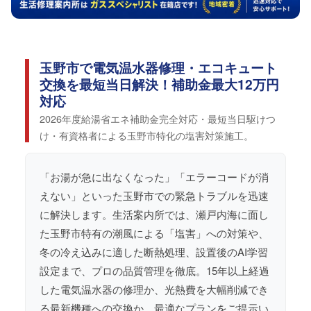
玉野市で電気温水器修理・エコキュート
交換を最短当日解決！補助金最大12万円
対応
2026年度給湯省エネ補助金完全対応・最短当日駆けつ
け・有資格者による玉野市特化の塩害対策施工。
「お湯が急に出なくなった」「エラーコードが消
えない」といった玉野市での緊急トラブルを迅速
に解決します。生活案内所では、瀬戸内海に面し
た玉野市特有の潮風による「塩害」への対策や、
冬の冷え込みに適した断熱処理、設置後のAI学習
設定まで、プロの品質管理を徹底。15年以上経過
した電気温水器の修理か、光熱費を大幅削減でき
る最新機種への交換か、最適なプランをご提示い