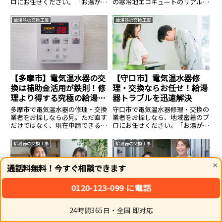
ロにお任せください。「お湯が出
の寒冷地エコキュートのリアルな
ない」「水漏れしている」といっ
コミコミ価格と、最大12万円の国
た給湯器や電気温水器の急なトラ
庫補助金を活用する裏ワザを徹底
給湯器の交換工事
給湯器の交換工事
ブルにも迅速に駆けつけます。各
解説。冬の生活防衛に直結する革
メーカー対応・安心の適正価格で
新的なノウハウです。
スピード解決。まずはお気軽に無
料お見積もりをご相談ください。
【多摩市】電気温水器の交
【守口市】電気温水器修
換は補助金活用が鉄則！修
理・交換ならお任せ！給湯
理より得する究極の給湯器
器トラブルを迅速解決
選び
多摩市で電気温水器の修理・交換
守口市で電気温水器修理・交換の
業者をお探しなら必見。ただ直す
業者をお探しなら、地域密着のプ
だけではなく、現在申請できる給
ロにお任せください。「お湯が出
湯器の補助金を適用し、家計の負
ない」「水漏れしている」といっ
担を最小限に抑える革新的な提案
た給湯器や電気温水器の急なトラ
給湯器の交換工事
給湯器の交換工事
をご紹介します。エコで快適なお
ブルにも迅速に駆けつけます。各
湯ライフを、一番賢い方法で手に
メーカー対応・安心の適正価格で
入れましょう。
スピード解決。まずはお気軽に無
×
通話料無料！今すぐ相談できます
料お見積もりをご相談ください。
0120-123-099 に電話
【荒尾市】石油給湯器の寿
【群馬県】給湯器の交換・
24時間365日・全国 即対応
命を劇的改善！プロが教え
修理は最短即日！最大
ホーム
シェア
トップ
サイドバー
る最新・交換の施工事例
83%OFFのコミコミ価格