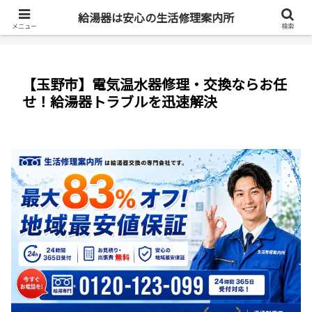
最短即日・全国対応・最大83%OFF
給湯器は安心の生活修理案内所
メニュー
検索
【玉野市】電気温水器修理・交換ならお任
せ！給湯器トラブルを迅速解決