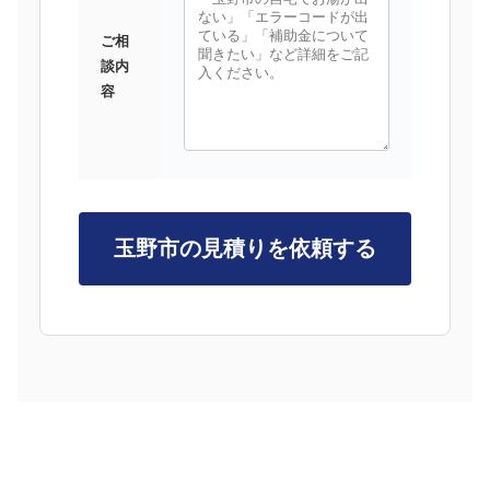
ご相
談内
容