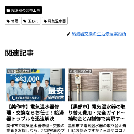
給湯器の交換工事
修理
玉野市
電気温水器
給湯器交換の生活修理案内所
関連記事
給湯器の交換工事
給湯器の交換工事
【美作市】電気温水器修
【黒部市】電気温水器の取
理・交換ならお任せ！給湯
り替え費用・完全ガイド〜
器トラブルを迅速解決
補助金とAI制御で実現する
賢い冬支度
美作市で電気温水器修理・交換の
黒部市で電気温水器の取り替え費
業者をお探しなら、地域密着のプ
用にお悩みですか？三菱やコロナ