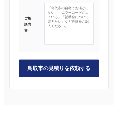
ご相
談内
容