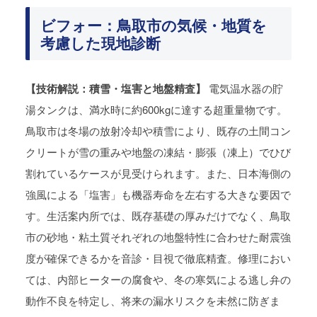
ビフォー：鳥取市の気候・地質を
考慮した現地診断
【技術解説：積雪・塩害と地盤精査】
電気温水器の貯
湯タンクは、満水時に約600kgに達する超重量物です。
鳥取市は冬場の放射冷却や積雪により、既存の土間コン
クリートが雪の重みや地盤の凍結・膨張（凍上）でひび
割れているケースが見受けられます。また、日本海側の
強風による「塩害」も機器寿命を左右する大きな要因で
す。生活案内所では、既存基礎の厚みだけでなく、鳥取
市の砂地・粘土質それぞれの地盤特性に合わせた耐震強
度が確保できるかを音診・目視で徹底精査。修理におい
ては、内部ヒーターの腐食や、冬の寒気による逃し弁の
動作不良を特定し、将来の漏水リスクを未然に防ぎま