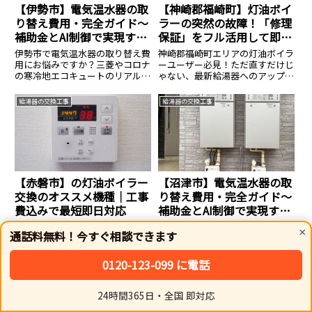
【伊勢市】電気温水器の取
【神崎郡福崎町】灯油ボイ
り替え費用・完全ガイド〜
ラーの突然の故障！「修理
補助金とAI制御で実現する
保証」をフル活用して即日
賢い冬支度
解決する裏ワザ
伊勢市で電気温水器の取り替え費
神崎郡福崎町エリアの灯油ボイラ
用にお悩みですか？三菱やコロナ
ーユーザー必見！ただ直すだけじ
の寒冷地エコキュートのリアルな
ゃない、最新給湯器へのアップデ
コミコミ価格と、最大12万円の国
ートと鉄壁の「修理保証」で光熱
庫補助金を活用する裏ワザを徹底
費まで削減する一石二鳥のメソッ
給湯器の交換工事
給湯器の交換工事
解説。冬の生活防衛に直結する革
ド。地元密着型の真の優良業者が
新的なノウハウです。
教える、賢いボイラー運用術で
す。
【赤磐市】の灯油ボイラー
【沼津市】電気温水器の取
交換のオススメ機種｜工事
り替え費用・完全ガイド〜
費込みで最短即日対応
補助金とAI制御で実現する
賢い冬支度
赤磐市で灯油ボイラーの交換をご
沼津市で電気温水器の取り替え費
×
通話料無料！今すぐ相談できます
検討中の方へ。有資格者が在籍す
用にお悩みですか？三菱やコロナ
る施工店が、ご家庭にオススメの
の寒冷地エコキュートのリアルな
機種や、本体＋工事費＋処分費込
コミコミ価格と、最大12万円の国
0120-123-099 に電話
みの総額費用を分かりやすく解説
庫補助金を活用する裏ワザを徹底
給湯器の交換工事
給湯器の交換工事
します。突然の故障やエラー、配
解説。冬の生活防衛に直結する革
管凍結などのトラブルにも最短即
新的なノウハウです。
24時間365日・全国 即対応
日で出張対応いたします。
ホーム
シェア
トップ
サイドバー