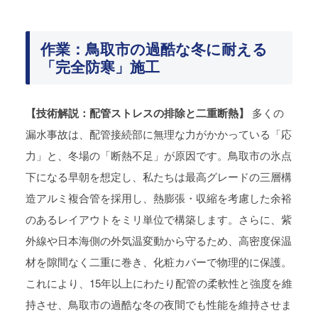
作業：鳥取市の過酷な冬に耐える
「完全防寒」施工
【技術解説：配管ストレスの排除と二重断熱】
多くの
漏水事故は、配管接続部に無理な力がかかっている「応
力」と、冬場の「断熱不足」が原因です。鳥取市の氷点
下になる早朝を想定し、私たちは最高グレードの三層構
造アルミ複合管を採用し、熱膨張・収縮を考慮した余裕
のあるレイアウトをミリ単位で構築します。さらに、紫
外線や日本海側の外気温変動から守るため、高密度保温
材を隙間なく二重に巻き、化粧カバーで物理的に保護。
これにより、15年以上にわたり配管の柔軟性と強度を維
持させ、鳥取市の過酷な冬の夜間でも性能を維持させま