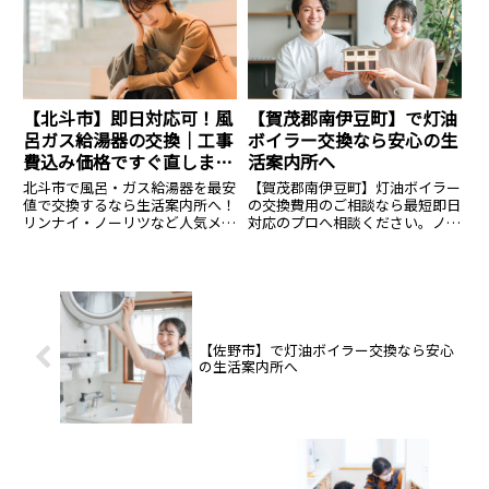
て25年、生活案内所の代表を務
体＋標準工事＋処分費の総額提
めております大塚と申します。会
示。
津若松市にお住まいの皆様、
今、...
【北斗市】即日対応可！風
【賀茂郡南伊豆町】で灯油
呂ガス給湯器の交換｜工事
ボイラー交換なら安心の生
費込み価格ですぐ直しま
活案内所へ
す。
北斗市で風呂・ガス給湯器を最安
【賀茂郡南伊豆町】灯油ボイラー
値で交換するなら生活案内所へ！
の交換費用のご相談なら最短即日
リンナイ・ノーリツなど人気メー
対応のプロへ相談ください。ノー
カーが最大83%OFF。表示価格は
リツ・コロナ等全メーカー対応、
安心の【工事費込み・処分費込
費用のご相談は14.8万円〜。見積
み】です。まずは無料お見積もり
無料・24時間365日受付中。安心
を！
の生活案内所へ。
【佐野市】で灯油ボイラー交換なら安心
の生活案内所へ