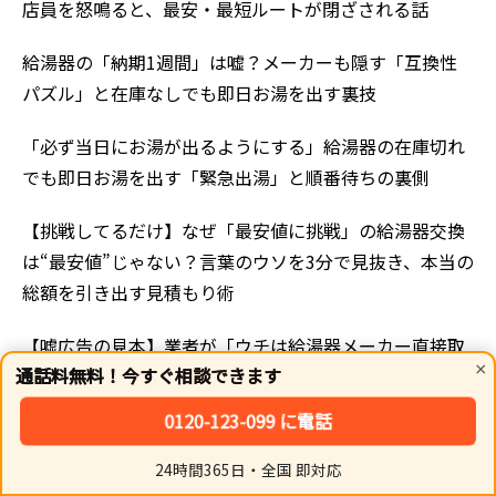
店員を怒鳴ると、最安・最短ルートが閉ざされる話
給湯器の「納期1週間」は嘘？メーカーも隠す「互換性
パズル」と在庫なしでも即日お湯を出す裏技
「必ず当日にお湯が出るようにする」給湯器の在庫切れ
でも即日お湯を出す「緊急出湯」と順番待ちの裏側
【挑戦してるだけ】なぜ「最安値に挑戦」の給湯器交換
は“最安値”じゃない？言葉のウソを3分で見抜き、本当の
総額を引き出す見積もり術
【嘘広告の見本】業者が「ウチは給湯器メーカー直接取
×
通話料無料！今すぐ相談できます
引です」と言ったら、今すぐこの「たった一つ」の質問
を。
0120-123-099 に電話
【広告のウソ】なぜ給湯器専門​​店は電話で質問すると即
24時間365日・全国 即対応
ホーム
シェア
トップ
サイドバー
答できない？その「不自然な折り返し」の裏側と、見積