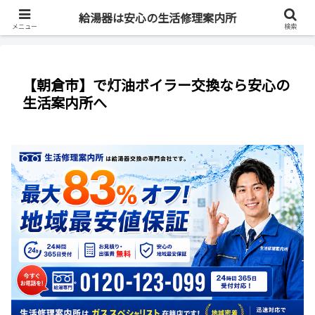
最短即日・全国対応・最大83%OFF
給湯器は安心の生活修理案内所
メニュー
検索
【朝倉市】で灯油ボイラー交換なら安心の
生活案内所へ