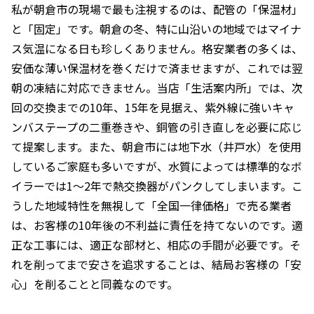
私が朝倉市の現場で最も注視するのは、配管の「保温材」
と「固定」です。朝倉の冬、特に山沿いの地域ではマイナ
ス気温になる日も珍しくありません。格安業者の多くは、
安価な薄い保温材を巻くだけで済ませますが、これでは翌
朝の凍結に対応できません。当店「生活案内所」では、次
回の交換までの10年、15年を見据え、紫外線に強いキャ
ンバステープの二重巻きや、銅管の引き直しを必要に応じ
て提案します。また、朝倉市には地下水（井戸水）を使用
しているご家庭も多いですが、水質によっては標準的なボ
イラーでは1〜2年で熱交換器がパンクしてしまいます。こ
うした地域特性を無視して「全国一律価格」で売る業者
は、お客様の10年後の不利益に責任を持てないのです。適
正な工事には、適正な部材と、相応の手間が必要です。そ
れを削ってまで安さを追求することは、結局お客様の「安
心」を削ることと同義なのです。