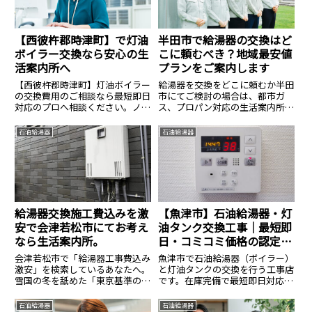
【西彼杵郡時津町】で灯油
半田市で給湯器の交換はど
ボイラー交換なら安心の生
こに頼むべき？地域最安値
活案内所へ
プランをご案内します
【西彼杵郡時津町】灯油ボイラー
給湯器を交換をどこに頼むか半田
の交換費用のご相談なら最短即日
市にてご検討の場合は、都市ガ
対応のプロへ相談ください。ノー
ス、プロパン対応の生活案内所に
リツ・コロナ等全メーカー対応、
お声掛けください。
費用のご相談は14.8万円〜。見積
石油給湯器
石油給湯器
無料・24時間365日受付中。安心
の生活案内所へ。
給湯器交換施工費込みを激
【魚津市】石油給湯器・灯
安で会津若松市にてお考え
油タンク交換工事｜最短即
なら生活案内所。
日・コミコミ価格の認定施
工店
会津若松市で「給湯器工事費込み
魚津市で石油給湯器（ボイラー）
激安」を検索しているあなたへ。
と灯油タンクの交換を行う工事店
雪国の冬を舐めた「東京基準の工
です。在庫完備で最短即日対応。
事」は命取りになります初めまし
液化石油ガス設備士が凍結対策を
て。給湯器交換の現場に立ち続け
含めた確実な施工を行います。本
石油給湯器
石油給湯器