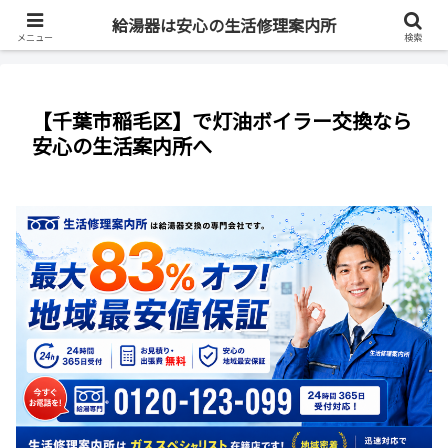
最短即日・全国対応・最大83%OFF
給湯器は安心の生活修理案内所
メニュー
検索
【千葉市稲毛区】で灯油ボイラー交換なら
安心の生活案内所へ