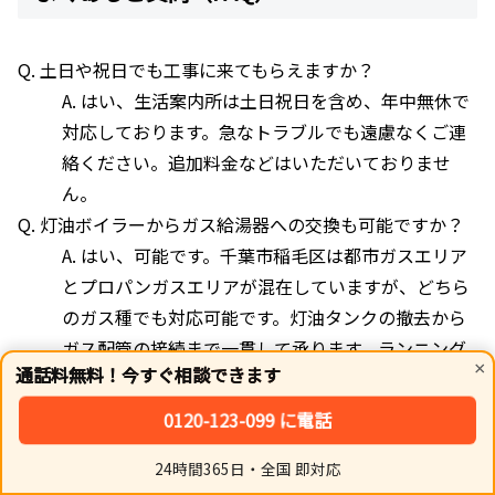
Q. 土日や祝日でも工事に来てもらえますか？
A. はい、生活案内所は土日祝日を含め、年中無休で
対応しております。急なトラブルでも遠慮なくご連
絡ください。追加料金などはいただいておりませ
ん。
Q. 灯油ボイラーからガス給湯器への交換も可能ですか？
A. はい、可能です。千葉市稲毛区は都市ガスエリア
とプロパンガスエリアが混在していますが、どちら
のガス種でも対応可能です。灯油タンクの撤去から
ガス配管の接続まで一貫して承ります。ランニング
×
通話料無料！今すぐ相談できます
コストの比較シミュレーションも行いますので、お
気軽にご相談ください。
0120-123-099 に電話
Q. 見積もり後に追加費用がかかることはありますか？
24時間365日・全国 即対応
A. 原則として、現地調査後のお見積もり金額から追
ホーム
シェア
トップ
サイドバー