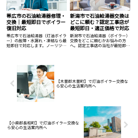
帯広市の石油給湯器修理・
新潟市で石油給湯器交換は
交換｜最短即日でボイラー
どこに頼む？認定工事店が
復旧対応
最短即日・適正価格で対応
帯広市で石油給湯器（灯油ボイラ
新潟市で石油給湯器（ボイラー）
ー）の故障・水漏れ・凍結なら最
交換をどこに頼むかお悩みの方
短即日で対応します。ノーリツ・
へ。認定工事店の当社が最短即日
コロナなど全メーカー修理・交換
で出張交換します。直圧式・エコ
可能。有資格者が適正価格で施
フィールの在庫多数。寒冷地特有
工、見積りは無料です。
の凍結対策も万全に、資格保有者
が工事費込みの適正価格で施工。
見積もり無料。
【木曽郡木曽町】で灯油ボイラー交換な
ら安心の生活案内所へ
【小県郡長和町】で灯油ボイラー交換な
ら安心の生活案内所へ