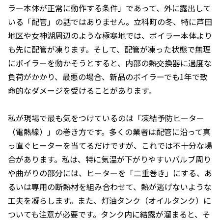
ラー本体が正常に動作する条件」であって、外に露出して
いる「配管」の話ではありません。立科町の冬、特に芦田
地区や女神湖周辺のような極寒地では、ボイラー本体より
も先に配管が凍ります。そして、配管が凍った状態で無理
にボイラーを動かそうとすると、内部の熱交換器に過度な
負荷がかかり、最悪の場合、新品のボイラーでも1年で致
命的なダメージを受けることがあります。
私が現場で最も気をつけているのは「凍結予防ヒーター
（電熱線）」の巻き方です。多くの業者は配管に沿って真
っ直ぐヒーターを当てるだけですが、これでは不十分な場
合があります。私は、特に気温が下がりやすいバルブ周り
や曲がりの部分には、ヒーターを「二重巻き」にする、あ
るいは専用の断熱材を組み合わせて、熱が逃げないような
工夫を凝らします。また、灯油タンク（オイルタンク）に
ついても注意が必要です。タンク内に結露が溜まると、そ