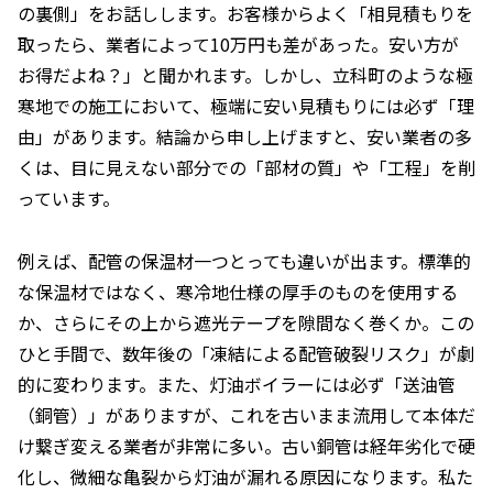
の裏側」をお話しします。お客様からよく「相見積もりを
取ったら、業者によって10万円も差があった。安い方が
お得だよね？」と聞かれます。しかし、立科町のような極
寒地での施工において、極端に安い見積もりには必ず「理
由」があります。結論から申し上げますと、安い業者の多
くは、目に見えない部分での「部材の質」や「工程」を削
っています。
例えば、配管の保温材一つとっても違いが出ます。標準的
な保温材ではなく、寒冷地仕様の厚手のものを使用する
か、さらにその上から遮光テープを隙間なく巻くか。この
ひと手間で、数年後の「凍結による配管破裂リスク」が劇
的に変わります。また、灯油ボイラーには必ず「送油管
（銅管）」がありますが、これを古いまま流用して本体だ
け繋ぎ変える業者が非常に多い。古い銅管は経年劣化で硬
化し、微細な亀裂から灯油が漏れる原因になります。私た