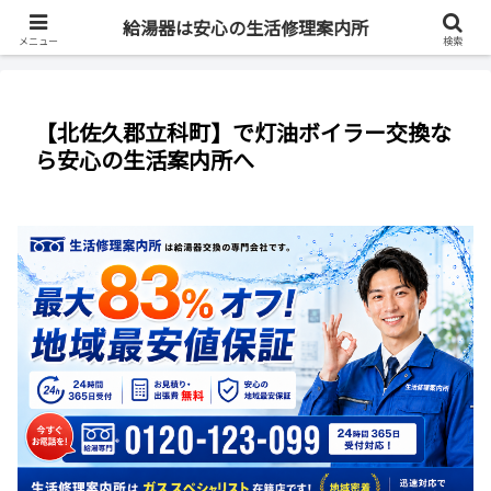
最短即日・全国対応・最大83%OFF
給湯器は安心の生活修理案内所
メニュー
検索
【北佐久郡立科町】で灯油ボイラー交換な
ら安心の生活案内所へ