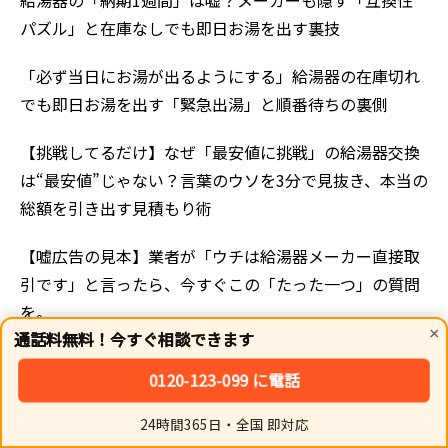
パズル」と在庫なしでも即日お湯を出す裏技
「必ず当日にお湯が出るようにする」給湯器の在庫切れ
でも即日お湯を出す「緊急出湯」と順番待ちの裏側
【挑戦してるだけ】なぜ「最安値に挑戦」の給湯器交換
は“最安値”じゃない？言葉のウソを3分で見抜き、本当の
総額を引き出す見積もり術
【嘘広告の見本】業者が「ウチは給湯器メーカー直接取
引です」と言ったら、今すぐこの「たった一つ」の質問
を。
×
通話料無料！今すぐ相談できます
【広告のウソ】なぜ給湯器専門​​店は電話で質問すると即
0120-123-099 に電話
答できない？その「不自然な折り返し」の裏側と、見積
もりを“実質半額”にする交渉術を今すぐ確認。
24時間365日・全国 即対応
ホーム
シェア
トップ
サイドバー