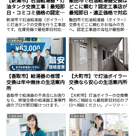
【新潟市】石油給湯器・灯
飯田市で石油給湯器交換は
油タンク交換工事｜最短即
どこに頼む？認定工事店が
日・コミコミ価格の認定施
最短即日・適正価格で対応
工店
新潟市で石油給湯器（ボイラー）
飯田市で石油給湯器（ボイラー）
と灯油タンクの交換を行う工事店
交換をどこに頼むかお悩みの方
です。在庫完備で最短即日対応。
へ。認定工事店の当社が最短即日
液化石油ガス設備士が凍結対策を
で出張交換します。直圧式・エコ
含めた確実な施工を行います。本
フィールの在庫多数。寒冷地特有
石油給湯器
石油給湯器
体＋標準工事＋処分費の総額提
の凍結対策も万全に、資格保有者
示。
が工事費込みの適正価格で施工。
見積もり無料。
【香取市】給湯器の修理・
【大町市】で灯油ボイラー
交換は年中無休の生活案内
交換なら安心の生活案内所
所
へ
香取市で給湯器の不具合にお困り
【大町市】灯油ボイラーの交換費
なら、修理交換の給湯器工事専門
用のご相談なら最短即日対応のプ
店のプロが即日駆けつけます。修
ロへ相談ください。ノーリツ・コ
理で直るか交換すべきか、現場で
ロナ等全メーカー対応、費用のご
最善策を即断。リンナイ・ノーリ
相談は14.8万円〜。見積無料・24
石油給湯器
石油給湯器
ツが最大83%OFFの工事費込み価
時間365日受付中。安心の生活案
格で、今日から安心してお風呂に
内所へ。
入れます。まずは無料見積もりで
最安値を確認！